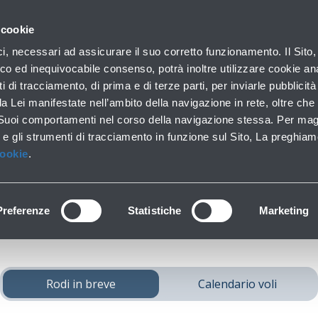
con noi
 cookie
Parcheggi
Da e per l'aeroporto
In aeroporto
ici, necessari ad assicurare il suo corretto funzionamento. Il Sito,
Soste brevi e lunghe
Trasporti pubblici e auto
Lounge, shopping e se
co ed inequivocabile consenso, potrà inoltre utilizzare cookie anal
ti di tracciamento, di prima e di terze parti, per inviarle pubblicit
da Lei manifestate nell’ambito della navigazione in rete, oltre che 
 Suoi comportamenti nel corso della navigazione stessa. Per mag
ggiungi
Rodi
da Bolo
 e gli strumenti di tracciamento in funzione sul Sito, La preghiam
Cookie
.
Preferenze
Statistiche
Marketing
Rodi in breve
Calendario voli