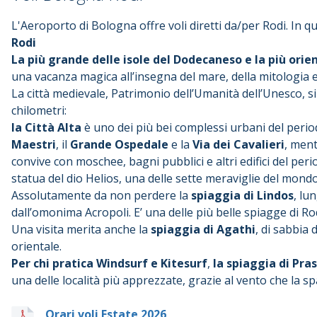
L'Aeroporto di Bologna offre voli diretti da/per Rodi. In qu
Rodi
La più grande delle isole del Dodecaneso e la più orie
una vacanza magica all’insegna del mare, della mitologia e
La città medievale, Patrimonio dell’Umanità dell’Unesco, s
chilometri:
la Città Alta
è uno dei più bei complessi urbani del perio
Maestri
, il
Grande Ospedale
e la
Via dei Cavalieri
, ment
convive con moschee, bagni pubblici e altri edifici del p
statua del dio Helios, una delle sette meraviglie del mondo
Assolutamente da non perdere la
spiaggia di Lindos
, lu
dall’omonima Acropoli. E’ una delle più belle spiagge di Rodi
Una visita merita anche la
spiaggia di Agathi
, di sabbia 
orientale.
Per chi pratica Windsurf e Kitesurf
,
la
spiaggia di Pras
una delle località più apprezzate, grazie al vento che la s
Orari voli Estate 2026