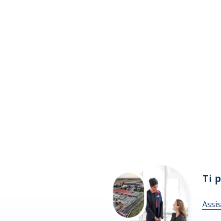
Ti 
Assis