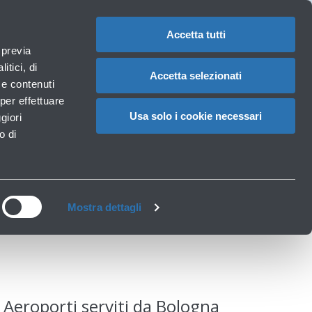
Assistenze
1
Hai bisogno di aiuto?
Reclami
IT
CAMBIA
speciali
LA
LINGUA
Accetta tutti
Necessità particolari
 previa
Carrello
rvizi
Accessibilità, Famiglie, Animali
itici, di
Accetta selezionati
à e contenuti
per effettuare
Usa solo i cookie necessari
giori
gna
o di
Mostra dettagli
Aeroporti serviti da Bologna