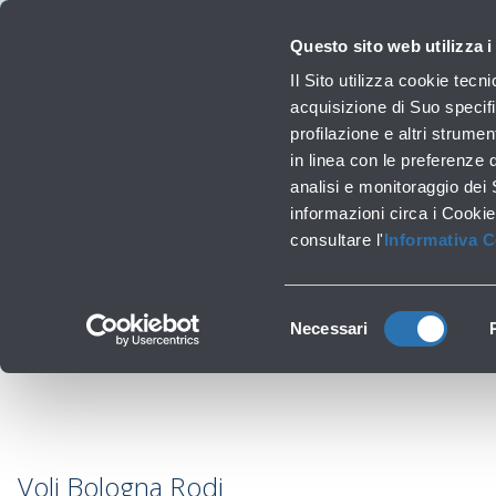
Viaggiare
La Società
Investor Relations
Innovazione e Sostenibilità
Lavora 
Questo sito web utilizza i
Voli
Il Sito utilizza cookie tecn
Orari, destinazioni e info
acquisizione di Suo specifi
profilazione e altri strumen
in linea con le preferenze 
Lavori infrastrutturali
analisi e monitoraggio dei
Ra
‹
Torna a Destinazioni
informazioni circa i Cookie
consultare l'
Informativa 
Selezione
Necessari
del
consenso
Voli Bologna Rodi