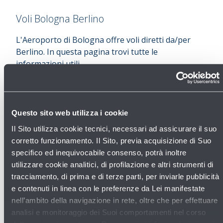
Voli Bologna Berlino
L'Aeroporto di Bologna offre voli diretti da/per
Berlino. In questa pagina trovi tutte le
informazioni utili.
Berlino
Oltre 170 musei
, il quartiere Mitte ed monumenti-
simbolo, come la Porta di Brandeburgo,
contribuiscono all’unicità di una
città in continua
Questo sito web utilizza i cookie
evoluzione
dopo l’abbattimento del muro nel
Il Sito utilizza cookie tecnici, necessari ad assicurare il suo
1989.
corretto funzionamento. Il Sito, previa acquisizione di Suo
I percorsi museali, fiore all’occhiello di Berlino,
specifico ed inequivocabile consenso, potrà inoltre
ospitano ogni anno milioni di visitatori.
utilizzare cookie analitici, di profilazione e altri strumenti di
Imperdibile è l’isola dei musei nel
quartiere Mitte
,
tracciamento, di prima e di terze parti, per inviarle pubblicità
il centro storico di Berlino. Cinque edifici che
e contenuti in linea con le preferenze da Lei manifestate
ospitano altrettanti musei considerati capolavori
nell’ambito della navigazione in rete, oltre che per effettuare
per l’architettura e l’organizzazione degli spazi.
analisi e monitoraggio dei Suoi comportamenti nel corso
L’
Altes Museum
(1830), il
Neues Museum
(1859)