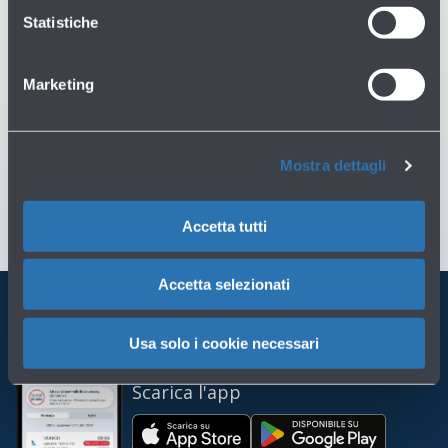
Consulta le condizioni di vendita
→
Statistiche
Ti potrebbero servire
Marketing
Assistenza clienti
→
Mostra dettagli
Scrivici per info o reclami
→
Accetta tutti
Accetta selezionati
Porta BLQ sempre con te
Usa solo i cookie necessari
Scarica l'app