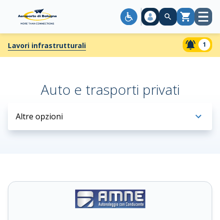
Apri
Carrello
menù
1
Lavori infrastrutturali
Auto e trasporti privati
Altre opzioni