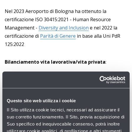
Nel 2023 Aeroporto di Bologna ha ottenuto la
certificazione ISO 30415:2021 - Human Resource
Management -
Diversity and Inclusion
e nel 2022 la
certificazione di
Parità di Genere
in base alla Uni PdR
125:2022
Bilanciamento vita lavorativa/vita privata
:
Lavoro agile, fino a due giorni alla settimana e
flessibilità sull'orario di ingresso (08:00-11:00) per il
personale amministrativo;
Questo sito web utilizza i cookie
riconoscimento di permessi retribuiti per visite
mediche specialistiche riservati al personale turnista.
Il Sito utilizza cookie tecnici, necessari ad assicurare il
suo corretto funzionamento. Il Sito, previa acquisizione di
Suo specifico ed inequivocabile consenso, potrà inoltre
Progetti di Mobilità sostenibile
utilizzare cookie analitici, di profilazione e altri strumenti