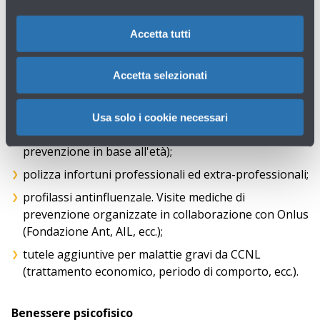
aziendale e specifici per ruoli per consentire di
ottimizzare al meglio la propria attività lavorativa e
far emergere le potenzialità di ciascuno.
Accetta tutti
Salute, tutela e prevenzione
Accetta selezionati
Polizza integrativa sanitaria (rimborso visite
Usa solo i cookie necessari
mediche, check up, pacchetto maternità, pacchetti
prevenzione in base all'età);
polizza infortuni professionali ed extra-professionali;
profilassi antinfluenzale. Visite mediche di
prevenzione organizzate in collaborazione con Onlus
(Fondazione Ant, AIL, ecc.);
tutele aggiuntive per malattie gravi da CCNL
(trattamento economico, periodo di comporto, ecc.).
Benessere psicofisico