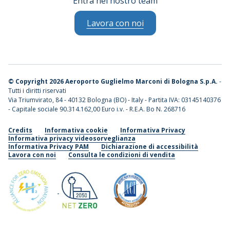
Entra nel nostro team
Lavora con noi
©
Copyright 2026 Aeroporto Guglielmo Marconi di Bologna S.p.A.
-
Tutti i diritti riservati
Via Triumvirato, 84 - 40132 Bologna (BO) - Italy - Partita IVA: 03145140376
- Capitale sociale 90.314.162,00 Euro i.v. - R.E.A. Bo N. 268716
Credits
Informativa cookie
Informativa Privacy
Informativa privacy videosorveglianza
Informativa Privacy PAM
Dichiarazione di accessibilità
Lavora con noi
Consulta le condizioni di vendita