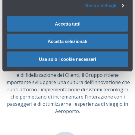
Mostra dettagli
Experience
Il Gruppo pone attenzione a garantire un continuo
Accetta tutti
miglioramento dei servizi offerti agli utenti
aeroportuali nelle aree di business in cui opera,
Accetta selezionati
direttamente ed indirettamente, garantendo al
contempo sempre più elevati standard di sicurezza,
Usa solo i cookie necessari
qualità e rispetto dell’ambiente. Quale driver di
supporto e miglioramento di tutti gli aspetti gestionali
e di fidelizzazione dei Clienti, il Gruppo ritiene
importante sviluppare una cultura dell’innovazione che
ruoti attorno l'implementazione di sistemi tecnologici
che permettano di incrementare l'interazione con i
passeggeri e di ottimizzarne l'esperienza di viaggio in
Aeroporto.