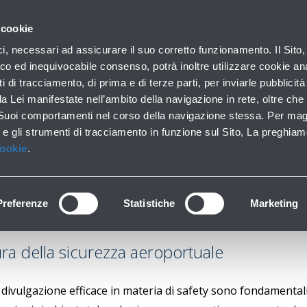
con noi
 cookie
ofilo aziendale
Business
Sala stampa
Operatori 
ici, necessari ad assicurare il suo corretto funzionamento. Il Sito,
co ed inequivocabile consenso, potrà inoltre utilizzare cookie anal
ti di tracciamento, di prima e di terze parti, per inviarle pubblicit
da Lei manifestate nell’ambito della navigazione in rete, oltre che 
ty Promotion & Educ
 Suoi comportamenti nel corso della navigazione stessa. Per mag
 e gli strumenti di tracciamento in funzione sul Sito, La preghiam
Cookie
.
Preferenze
Statistiche
Marketing
ra della sicurezza aeroportuale
 divulgazione efficace in materia di safety sono fondamenta