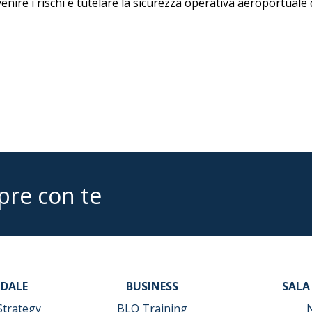
nire i rischi e tutelare la sicurezza operativa aeroportuale 
pre con te
NDALE
BUSINESS
SALA
Strategy
BLQ Training