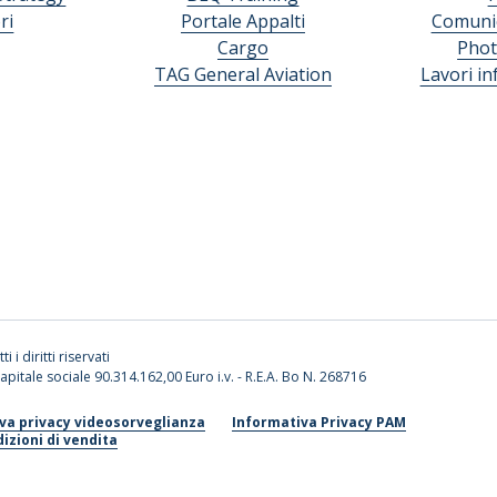
ri
Portale Appalti
Comunic
Cargo
Phot
TAG General Aviation
Lavori in
ti i diritti riservati
apitale sociale 90.314.162,00 Euro i.v. - R.E.A. Bo N. 268716
va privacy videosorveglianza
Informativa Privacy PAM
izioni di vendita