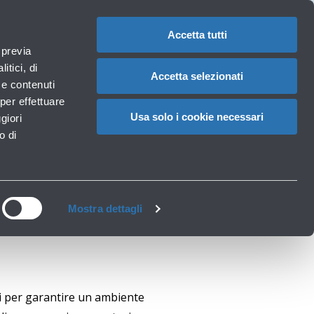
1
IT
CAMBIA
LA
LINGUA
Accetta tutti
aeroportuali
 previa
Carrello
itici, di
Accetta selezionati
à e contenuti
per effettuare
ation
Usa solo i cookie necessari
giori
o di
Mostra dettagli
li per garantire un ambiente