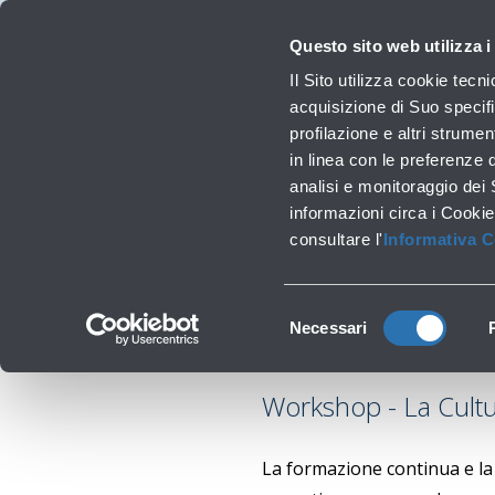
Viaggiare
La Società
Investor Relations
Innovazione e Sostenibilità
Lavora 
Questo sito web utilizza i
Pr
Il Sito utilizza cookie tecn
acquisizione di Suo specifi
profilazione e altri strumen
Lavori infrastrutturali
in linea con le preferenze 
Safe
analisi e monitoraggio dei
informazioni circa i Cookie
consultare l'
Informativa 
Selezione
Necessari
del
consenso
Workshop - La Cultu
La formazione continua e la