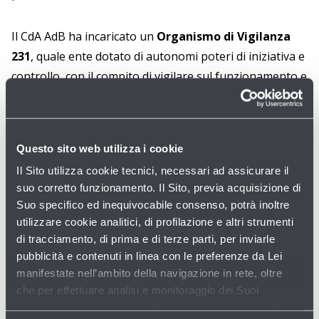
Il CdA AdB ha incaricato un
Organismo di Vigilanza
231
, quale ente dotato di autonomi poteri di iniziativa e
controllo, con il compito di vigilare sul funzionamento e
sull’osservanza del Modello, comprensivo del Codice
Etico, e di curarne l’aggiornamento.
Questo sito web utilizza i cookie
Onde permeare le attività aziendali della giusta
Il Sito utilizza cookie tecnici, necessari ad assicurare il
attenzione rispetto ai temi etici, quindi, il CdA AdB ha
suo corretto funzionamento. Il Sito, previa acquisizione di
nominato, un
Comitato Etico ed Anticorruzione
.
Suo specifico ed inequivocabile consenso, potrà inoltre
utilizzare cookie analitici, di profilazione e altri strumenti
APPROFONDIMENTI
di tracciamento, di prima e di terze parti, per inviarle
pubblicità e contenuti in linea con le preferenze da Lei
Modello di Org.ne 231 e Codice Etico →
manifestate nell’ambito della navigazione in rete, oltre
Policy Anticorruzione →
che per effettuare analisi e monitoraggio dei Suoi
comportamenti nel corso della navigazione stessa. Per
Policy Antiriciclaggio →