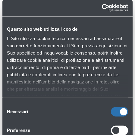
Courier operanti sullo scalo
Questo sito web utilizza i cookie
Il Sito utilizza cookie tecnici, necessari ad assicurare il
Broker
suo corretto funzionamento. Il Sito, previa acquisizione di
Suo specifico ed inequivocabile consenso, potrà inoltre
APPROFONDIMENTI
utilizzare cookie analitici, di profilazione e altri strumenti
di tracciamento, di prima e di terze parti, per inviarle
Infrastrutture →
pubblicità e contenuti in linea con le preferenze da Lei
Handling agents →
manifestate nell’ambito della navigazione in rete, oltre
che per effettuare analisi e monitoraggio dei Suoi
comportamenti nel corso della navigazione stessa. Per
DOCUMENTI
maggiori informazioni circa i Cookie e gli strumenti di
Selezione
tracciamento in funzione sul Sito, La preghiamo di
Necessari
del
Brochure Cargo Presentation
consultare l'
Informativa Cookie
.
consenso
1,0 MB - Formato PDF
Preferenze