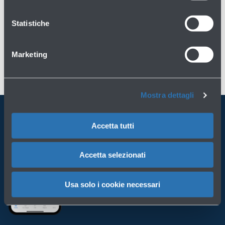
Statistiche
Marketing
Mostra dettagli
Accetta tutti
Porta BLQ sempre con te
Scarica l'app
Accetta selezionati
Usa solo i cookie necessari