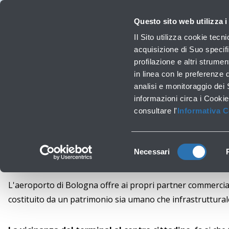
Viaggiare
La Società
Investor Relations
Innovazione e Sostenibilità
Lavora 
Questo sito web utilizza i
Prof
Il Sito utilizza cookie tecn
acquisizione di Suo specifi
profilazione e altri strumen
Lavori infrastrutturali
in linea con le preferenze 
Retail,
analisi e monitoraggio dei
informazioni circa i Cookie
consultare l'
Informativa 
Selezione
Necessari
del
consenso
L'aeroporto di Bologna offre ai propri partner commercial
costituito da un patrimonio sia umano che infrastruttural