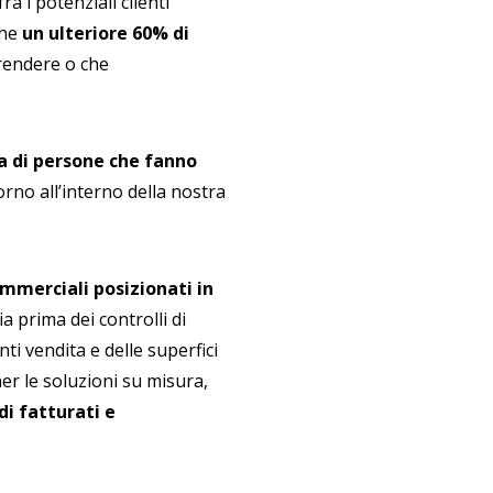
 fra i potenziali clienti
che
un ulteriore 60% di
rendere o che
a di persone che fanno
rno all’interno della nostra
mmerciali posizionati in
sia prima dei controlli di
ti vendita e delle superfici
ner le soluzioni su misura,
 di fatturati e