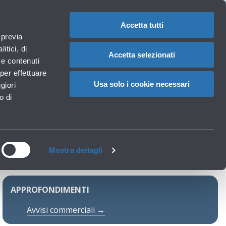
1
IT
CAMBIA
LA
LINGUA
Accetta tutti
roportuali
 previa
Carrello
itici, di
Accetta selezionati
à e contenuti
per effettuare
s Lounge
Usa solo i cookie necessari
giori
o di
Mostra dettagli
APPROFONDIMENTI
Avvisi commerciali →