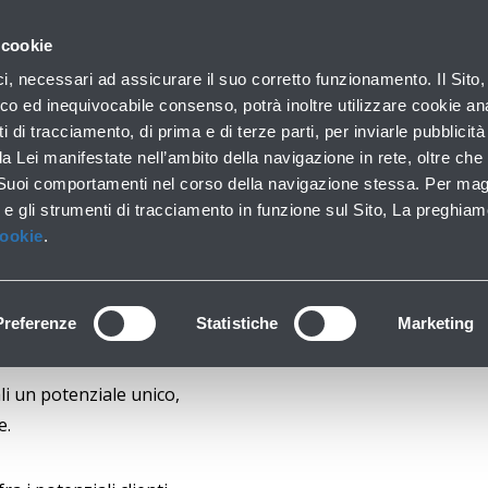
con noi
 cookie
ilo aziendale
Business
Sala stampa
Operatori ae
ici, necessari ad assicurare il suo corretto funzionamento. Il Sito,
co ed inequivocabile consenso, potrà inoltre utilizzare cookie anal
ti di tracciamento, di prima e di terze parti, per inviarle pubblicit
da Lei manifestate nell’ambito della navigazione in rete, oltre che 
 Advertising, Busines
 Suoi comportamenti nel corso della navigazione stessa. Per mag
 e gli strumenti di tracciamento in funzione sul Sito, La preghiam
Cookie
.
Preferenze
Statistiche
Marketing
i un potenziale unico,
e.