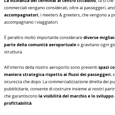
La vicinanza del terminal al centro cittadino
, fa si che
commerciali vengano considerati, oltre ai passeggeri, an
accompagnatori
, i meeters & greeters, che vengono a p
accompagnano i viaggiatori.
È peraltro molto importante considerare
diverse migliai
parte della comunità aeroportuale
e gravitano ogni gio
struttura.
All'interno della nostro aeroporto sono presenti
spazi co
maniera strategica rispetto ai flussi dei passeggeri
, 
sicurezza che dopo. La commercializzazione diretta dei pun
pubblicitarie, consente di costruire insieme ai nostri part
che garantiscono
la visibilità del marchio e lo sviluppo
profittabilità
.