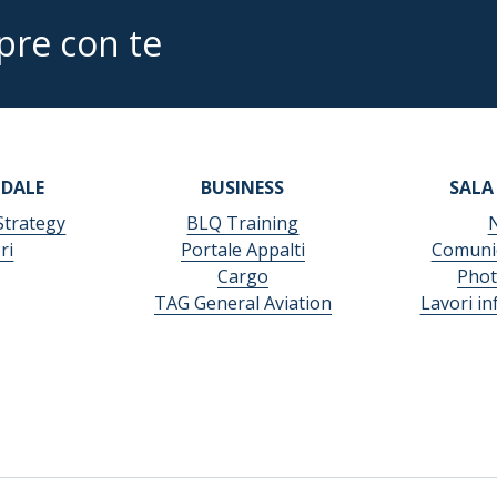
pre con te
NDALE
BUSINESS
SALA
Strategy
BLQ Training
ri
Portale Appalti
Comunic
Cargo
Phot
TAG General Aviation
Lavori in