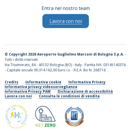
Entra nel nostro team
Lavora con noi
©
Copyright 2026 Aeroporto Guglielmo Marconi di Bologna S.p.A.
-
Tutti i diritti riservati
Via Triumvirato, 84 - 40132 Bologna (BO) - Italy - Partita IVA: 03145140376
- Capitale sociale 90.314.162,00 Euro i.v. - R.E.A. Bo N. 268716
Credits
Informativa cookie
Informativa Privacy
Informativa privacy videosorveglianza
Informativa Privacy PAM
Dichiarazione di accessibilità
Lavora con noi
Consulta le condizioni di vendita