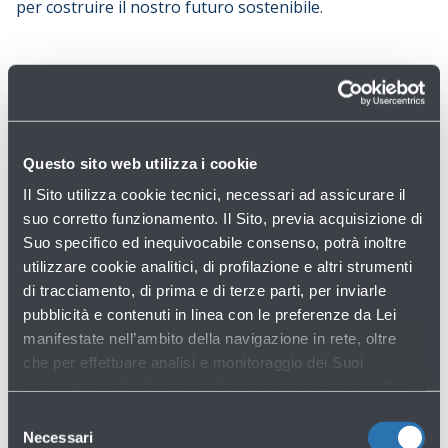
per costruire il nostro futuro sostenibile.
Questo sito web utilizza i cookie
Il Sito utilizza cookie tecnici, necessari ad assicurare il
suo corretto funzionamento. Il Sito, previa acquisizione di
Suo specifico ed inequivocabile consenso, potrà inoltre
utilizzare cookie analitici, di profilazione e altri strumenti
di tracciamento, di prima e di terze parti, per inviarle
pubblicità e contenuti in linea con le preferenze da Lei
Centralità della persona
manifestate nell’ambito della navigazione in rete, oltre
Poniamo ogni individuo al centro, in quanto persona,
che per effettuare analisi e monitoraggio dei Suoi
ascoltando e prendendoci cura delle sue esigenze con
comportamenti nel corso della navigazione stessa. Per
rispetto, disponibilità ed empatia.
maggiori informazioni circa i Cookie e gli strumenti di
Selezione
tracciamento in funzione sul Sito, La preghiamo di
Necessari
del