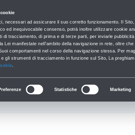
con noi
Hai bisogno di a
 cookie
Parcheggi
Da e per l'aeroporto
In aeroporto
ici, necessari ad assicurare il suo corretto funzionamento. Il Sito,
Soste brevi e lunghe
Trasporti pubblici e auto
Lounge, shopping e se
co ed inequivocabile consenso, potrà inoltre utilizzare cookie anal
ti di tracciamento, di prima e di terze parti, per inviarle pubblicit
da Lei manifestate nell’ambito della navigazione in rete, oltre che 
 Suoi comportamenti nel corso della navigazione stessa. Per mag
Prepara il tuo viaggio
 e gli strumenti di tracciamento in funzione sul Sito, La preghiam
Cookie
.
Bagaglio a mano
Bagaglio da stiva
Bagagli particolar
Preferenze
Statistiche
Marketing