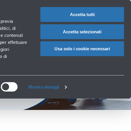
Assistenze
1
iuto?
Reclami
Accedi a MyBlq
IT
CAMBIA
speciali
LA
LINGUA
Accetta tutti
Necessità particolari
 previa
Carrello
rvizi
Accessibilità, Famiglie, Animali
itici, di
Accetta selezionati
à e contenuti
per effettuare
Usa solo i cookie necessari
giori
o di
i
Mostra dettagli