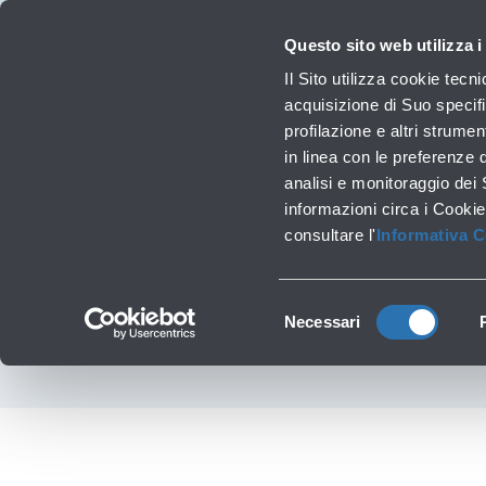
Viaggiare
La Società
Investor Relations
Innovazione e Sostenibilità
Lavora 
Questo sito web utilizza i
Voli
Il Sito utilizza cookie tecn
Orari, destinazioni e info
acquisizione di Suo specifi
profilazione e altri strumen
in linea con le preferenze 
Lavori infrastrutturali
analisi e monitoraggio dei
informazioni circa i Cookie
consultare l'
Informativa 
Selezione
Necessari
del
consenso