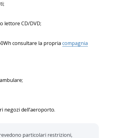
i;
 o lettore CD/DVD;
0Wh consultare la propria
compagnia
eambulare;
tri negozi dell’aeroporto.
evedono particolari restrizioni,