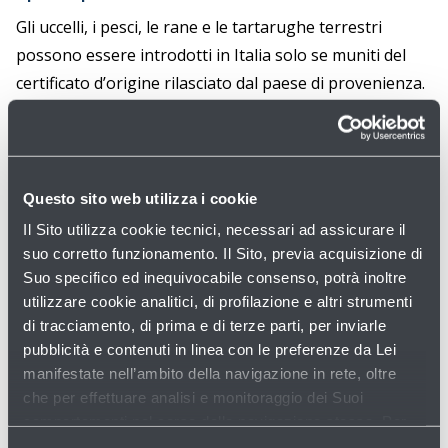
Gli uccelli, i pesci, le rane e le tartarughe terrestri
possono essere introdotti in Italia solo se muniti del
certificato d’origine rilasciato dal paese di provenienza.
Per le specie protette (pappagalli, tartarughe
acquatiche, pesci ornamentali...) è necessario esibire il
certificato CITES (autorizzazione all’esportazione).
Questo sito web utilizza i cookie
Per maggiori informazioni, consultate il sito ufficiale
Il Sito utilizza cookie tecnici, necessari ad assicurare il
del CITES (Convenzione di Washington sul commercio
suo corretto funzionamento. Il Sito, previa acquisizione di
Suo specifico ed inequivocabile consenso, potrà inoltre
internazionale delle specie di fauna e flora minacciate di
utilizzare cookie analitici, di profilazione e altri strumenti
estinzione):
www.cites.org
di tracciamento, di prima e di terze parti, per inviarle
pubblicità e contenuti in linea con le preferenze da Lei
manifestate nell’ambito della navigazione in rete, oltre
che per effettuare analisi e monitoraggio dei Suoi
comportamenti nel corso della navigazione stessa. Per
maggiori informazioni circa i Cookie e gli strumenti di