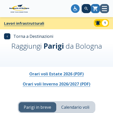
Apri
Carrello
menù
1
Lavori infrastrutturali
‹
Torna a Destinazioni
Raggiungi
Parigi
da Bologna
Orari voli Estate 2026 (PDF)
Orari voli Inverno 2026/2027 (PDF)
Parigi in breve
Calendario voli