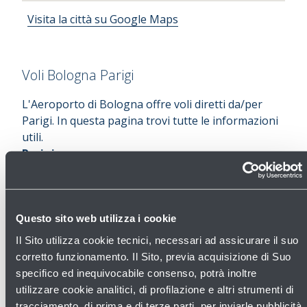
Visita la città su Google Maps
Voli Bologna Parigi
L'Aeroporto di Bologna offre voli diretti da/per
Parigi. In questa pagina trovi tutte le informazioni
utili.
Parigi
Una delle città più visitate al mondo
, capitale
della Francia e scrigno contenente monumenti e
piazze dall’incalcolabile valore storico-artistico a
partire dal simbolo della città, la
Tour Eiffel
.
Questo sito web utilizza i cookie
Proprio dalla Torre, edificata per l’Esposizione
Il Sito utilizza cookie tecnici, necessari ad assicurare il suo
Universale del 1889, si abbraccia l’intera vista di
corretto funzionamento. Il Sito, previa acquisizione di Suo
Parigi. Costruita su tre livelli, tutti aperti al
specifico ed inequivocabile consenso, potrà inoltre
pubblico, è alta 324 metri.
utilizzare cookie analitici, di profilazione e altri strumenti di
Tra i siti di interesse, imperdibili sono anche
Notre
tracciamento, di prima e di terze parti, per inviarle pubblicità