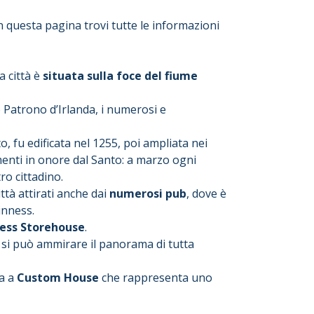
n questa pagina trovi tutte le informazioni
a città è
situata sulla foce del fiume
o Patrono d’Irlanda, i numerosi e
, fu edificata nel 1255, poi ampliata nei
amenti in onore dal Santo: a marzo ogni
ro cittadino.
ittà attirati anche dai
numerosi pub
, dove è
inness.
ess Storehouse
.
si può ammirare il panorama di tutta
ta a
Custom House
che rappresenta uno