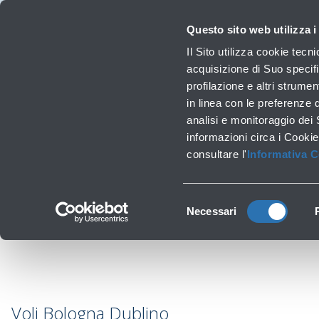
Viaggiare
La Società
Investor Relations
Innovazione e Sostenibilità
Lavora 
Questo sito web utilizza i
Voli
Il Sito utilizza cookie tecn
Orari, destinazioni e info
acquisizione di Suo specifi
profilazione e altri strumen
in linea con le preferenze 
Lavori infrastrutturali
analisi e monitoraggio dei
Ragg
‹
Torna a Destinazioni
informazioni circa i Cookie
consultare l'
Informativa 
Selezione
Necessari
del
consenso
Voli Bologna Dublino