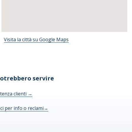
Visita la città su Google Maps
potrebbero servire
tenza clienti
→
ici per info o reclami
→