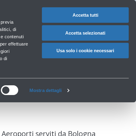
Assistenze
1
Hai bisogno di aiuto?
Reclami
IT
CAMBIA
speciali
LA
LINGUA
Accetta tutti
Necessità particolari
 previa
Carrello
izi
Accessibilità, Famiglie, Animali
itici, di
Accetta selezionati
à e contenuti
per effettuare
Usa solo i cookie necessari
giori
logna
o di
Mostra dettagli
Aeroporti serviti da Bologna