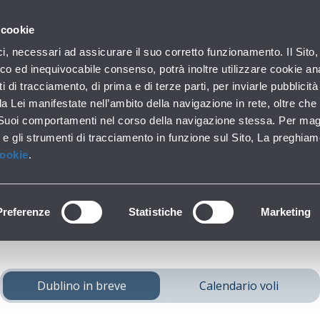
con noi
 cookie
Parcheggi
Da e per l'aeroporto
In aeroporto
ici, necessari ad assicurare il suo corretto funzionamento. Il Sito,
Soste brevi e lunghe
Trasporti pubblici e auto
Lounge, shopping e serv
co ed inequivocabile consenso, potrà inoltre utilizzare cookie anal
ti di tracciamento, di prima e di terze parti, per inviarle pubblicit
da Lei manifestate nell’ambito della navigazione in rete, oltre che 
 Suoi comportamenti nel corso della navigazione stessa. Per mag
iungi
Dublino
da Bo
 e gli strumenti di tracciamento in funzione sul Sito, La preghiam
Cookie
.
Preferenze
Statistiche
Marketing
Dublino in breve
Calendario voli