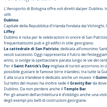
L'Aeroporto di Bologna offre voli diretti da/per Dublino. I
utili.
Dublino
Capitale della Repubblica d'Irlanda fondata dai Vichinghi, l
Liffey
.
Dublino è nota per le celebrazioni in onore di San Patrizi
frequentatissimi pub e gli edifici in stile georgiano.
La cattedrale di San Patrizio
, dedicata all’omonimo Santo
secoli successivi. Oggi rappresenta il fulcro dei festeggi
anno, si svolge la spettacolare parata lungo le vie del cent
Per il
Saint Patrick’s Day
migliaia di turisti accorrono in c
possibile gustare le famose birre irlandesi, tra tutte la Gu
E alla scura irlandese è dedicato anche un museo: il
Guinn
Sul tetto del museo ha inoltre sede il
Gravity Bar
da dove 
Dublino. Da non perdere anche il
Temple Bar
.
Per gli amanti dell’architettura è d’obbligo anche una visi
degli esempi più belli di costruzioni georgiane.