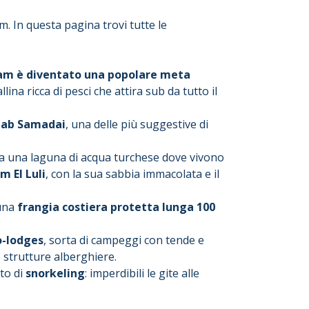
m. In questa pagina trovi tutte le
am è diventato una
popolare meta
lina ricca di pesci che attira sub da tutto il
aab Samadai
, una delle più suggestive di
crea una laguna di acqua turchese dove vivono
m El Luli
, con la sua sabbia immacolata e il
 una
frangia costiera protetta lunga 100
o-lodges
, sorta di campeggi con tende e
 strutture alberghiere.
to di
snorkeling
: imperdibili le gite alle