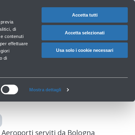
Assistenze
1
Hai bisogno di aiuto?
Reclami
IT
CAMBIA
speciali
LA
LINGUA
Accetta tutti
Necessità particolari
 previa
Carrello
rvizi
Accessibilità, Famiglie, Animali
itici, di
Accetta selezionati
à e contenuti
per effettuare
Usa solo i cookie necessari
giori
Bologna
o di
Mostra dettagli
Aeroporti serviti da Bologna