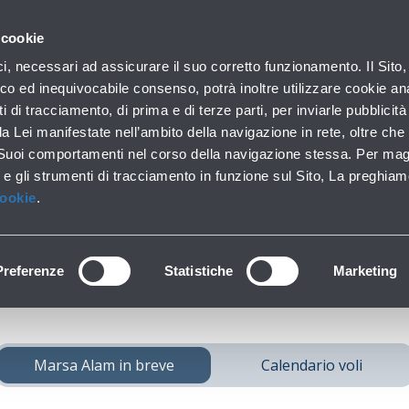
con noi
 cookie
Parcheggi
Da e per l'aeroporto
In aeroporto
ici, necessari ad assicurare il suo corretto funzionamento. Il Sito,
Soste brevi e lunghe
Trasporti pubblici e auto
Lounge, shopping e se
co ed inequivocabile consenso, potrà inoltre utilizzare cookie anal
ti di tracciamento, di prima e di terze parti, per inviarle pubblicit
da Lei manifestate nell’ambito della navigazione in rete, oltre che 
 Suoi comportamenti nel corso della navigazione stessa. Per mag
ngi
Marsa Alam
da 
 e gli strumenti di tracciamento in funzione sul Sito, La preghiam
Cookie
.
Preferenze
Statistiche
Marketing
Marsa Alam in breve
Calendario voli