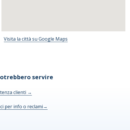
Visita la città su Google Maps
potrebbero servire
tenza clienti
→
ici per info o reclami
→