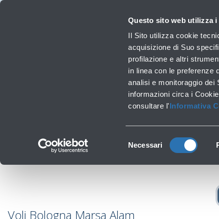
Viaggiare
La Società
Investor Relations
Innovazione e Sostenibilità
Lavora 
Questo sito web utilizza i
Voli
Il Sito utilizza cookie tecn
Orari, destinazioni e info
acquisizione di Suo specifi
profilazione e altri strumen
in linea con le preferenze 
Lavori infrastrutturali
analisi e monitoraggio dei
Raggiu
‹
Torna a Destinazioni
informazioni circa i Cookie
consultare l'
Informativa 
Selezione
Necessari
del
consenso
Voli Bologna Marsa Alam