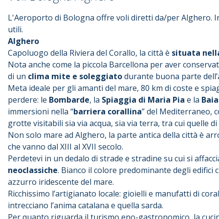
L'Aeroporto di Bologna offre voli diretti da/per Alghero. I
utili.
Alghero
Capoluogo della Riviera del Corallo, la città è
situata nel
Nota anche come la piccola Barcellona per aver conservato
di un
clima mite e soleggiato
durante buona parte dell’
Meta ideale per gli amanti del mare, 80 km di coste e spia
perdere: le
Bombarde
, la
Spiaggia di Maria Pia
e la
Baia
immersioni nella “
barriera corallina
” del Mediterraneo, c
grotte visitabili sia via acqua, sia via terra, tra cui quelle d
Non solo mare ad Alghero, la parte antica della città è arro
che vanno dal XIII al XVII secolo.
Perdetevi in un dedalo di strade e stradine su cui si affac
neoclassiche
. Bianco il colore predominante degli edifici ch
azzurro iridescente del mare.
Ricchissimo l’artigianato locale: gioielli e manufatti di coral
intrecciano l’anima catalana e quella sarda.
Per quanto riguarda il turismo eno-gastronomico, la cucin