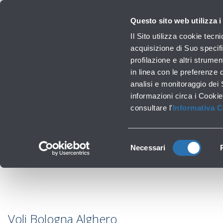
Viaggiare
La Società
Investor Relations
Innovazione e Sostenibilità
Lavora 
Questo sito web utilizza i
Voli
Il Sito utilizza cookie tecn
Orari, destinazioni e info
acquisizione di Suo specifi
profilazione e altri strumen
in linea con le preferenze 
Lavori infrastrutturali
analisi e monitoraggio dei
Ragg
‹
Torna a Destinazioni
informazioni circa i Cookie
consultare l'
Informativa 
Selezione
Necessari
del
consenso
Voli Bologna Alghero