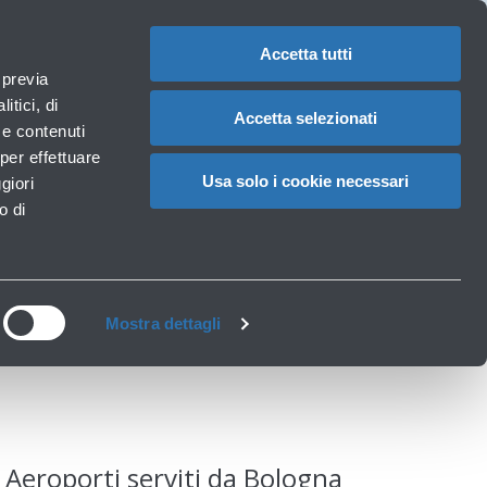
Assistenze
1
Hai bisogno di aiuto?
Reclami
IT
CAMBIA
speciali
LA
LINGUA
Accetta tutti
Necessità particolari
 previa
Carrello
rvizi
Accessibilità, Famiglie, Animali
itici, di
Accetta selezionati
à e contenuti
per effettuare
Usa solo i cookie necessari
giori
logna
o di
Mostra dettagli
Aeroporti serviti da Bologna