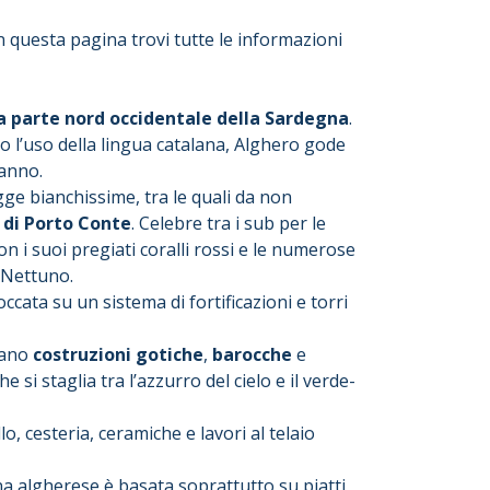
n questa pagina trovi tutte le informazioni
la parte nord occidentale della Sardegna
.
 l’uso della lingua catalana, Alghero gode
anno.
gge bianchissime, tra le quali da non
 di Porto Conte
. Celebre tra i sub per le
on i suoi pregiati coralli rossi e le numerose
i Nettuno.
ccata su un sistema di fortificazioni e torri
ciano
costruzioni gotiche
,
barocche
e
e si staglia tra l’azzurro del cielo e il verde-
lo, cesteria, ceramiche e lavori al telaio
a algherese è basata soprattutto su piatti