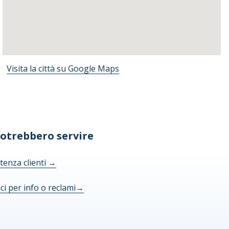
Visita la città su Google Maps
potrebbero servire
tenza clienti
→
ici per info o reclami
→