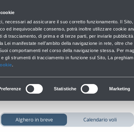
con noi
 cookie
Parcheggi
Da e per l'aeroporto
In aeroporto
ici, necessari ad assicurare il suo corretto funzionamento. Il Sito,
Soste brevi e lunghe
Trasporti pubblici e auto
Lounge, shopping e se
co ed inequivocabile consenso, potrà inoltre utilizzare cookie anal
ti di tracciamento, di prima e di terze parti, per inviarle pubblicit
da Lei manifestate nell’ambito della navigazione in rete, oltre che 
 Suoi comportamenti nel corso della navigazione stessa. Per mag
iungi
Alghero
da Bo
 e gli strumenti di tracciamento in funzione sul Sito, La preghiam
Cookie
.
Preferenze
Statistiche
Marketing
Alghero in breve
Calendario voli