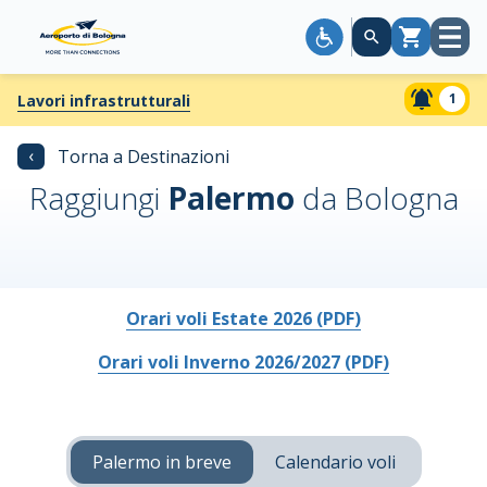
Apri
Carrello
menù
1
Lavori infrastrutturali
‹
Torna a Destinazioni
Raggiungi
Palermo
da Bologna
Orari voli Estate 2026 (PDF)
Orari voli Inverno 2026/2027 (PDF)
Palermo in breve
Calendario voli