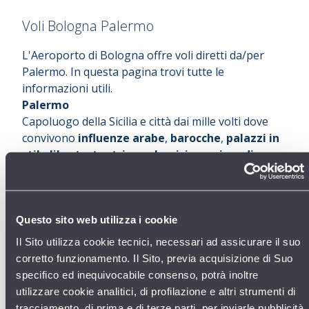
Voli Bologna Palermo
L'Aeroporto di Bologna offre voli diretti da/per
Palermo. In questa pagina trovi tutte le
informazioni utili.
Palermo
Capoluogo della Sicilia e città dai mille volti dove
convivono
influenze arabe
,
barocche
,
palazzi in
stile liberty
,
teatri neoclassici
,
spazi verdi
settecenteschi
e
affollati mercati storici
. Senza
dimenticare la gastronomia tipica dell’isola.
Lunghissimo l’elenco dei luoghi da vedere:
la
Cattedrale
, completata nel 1185 e consacrata alla
Questo sito web utilizza i cookie
Vergine Assunta;
la Cappella Palatina e Palazzo
Il Sito utilizza cookie tecnici, necessari ad assicurare il suo
dei Normanni
, conosciuto anche come
Palazzo
corretto funzionamento. Il Sito, previa acquisizione di Suo
Reale
e uno dei principali monumenti della città,
specifico ed inequivocabile consenso, potrà inoltre
eretto dagli arabi nel IX sec e poi trasformato dai
utilizzare cookie analitici, di profilazione e altri strumenti di
Normanni;
le catacombe di Palermo
, cimitero
tracciamento, di prima e di terze parti, per inviarle pubblicità