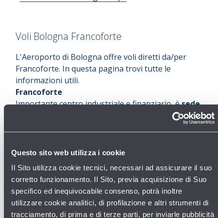
Voli Bologna Francoforte
L'Aeroporto di Bologna offre voli diretti da/per
Francoforte. In questa pagina trovi tutte le
informazioni utili.
Francoforte
Importante centro industriale e finanziario, è
sede
della Banca Centrale Europea (BCE)
,
della
Bundesbank e della Borsa tedesca
.
Conosciuta per la sua skyline costellata di
grattacieli modernissimi, conserva però un’anima
Questo sito web utilizza i cookie
medioevale.
Il Sito utilizza cookie tecnici, necessari ad assicurare il suo
Dalla terrazza aperta al pubblico della
Main
corretto funzionamento. Il Sito, previa acquisizione di Suo
Tower
, situata a 200 metri d’altezza, è possibile
specifico ed inequivocabile consenso, potrà inoltre
ammirare il panorama dell’intera città. Nel
utilizzare cookie analitici, di profilazione e altri strumenti di
quartiere finanziario ci sono però diversi edifici che
tracciamento, di prima e di terze parti, per inviarle pubblicità