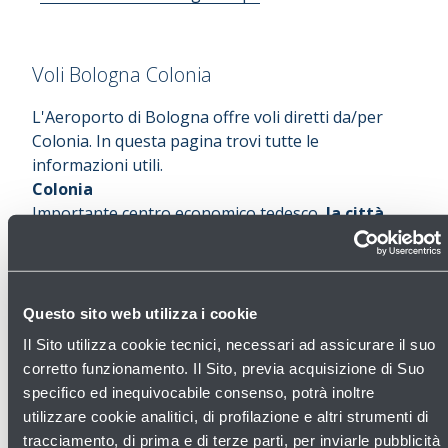
Voli Bologna Colonia
L'Aeroporto di Bologna offre voli diretti da/per
Colonia. In questa pagina trovi tutte le
informazioni utili.
Colonia
Importante centro economico tedesco,
la città
sorge sulle rive del Reno
.
La sua cattedrale, patrimonio dell’Unesco, è uno
dei simboli più conosciuti della Germania.
Colonia è anche famosa per il suo antico
Questo sito web utilizza i cookie
Carnevale.
Il Sito utilizza cookie tecnici, necessari ad assicurare il suo
Sebbene il
centro storico cittadino
sia andato
corretto funzionamento. Il Sito, previa acquisizione di Suo
quasi completamente distrutto durante la seconda
specifico ed inequivocabile consenso, potrà inoltre
guerra mondiale, la ricostruzione è riuscita a
utilizzare cookie analitici, di profilazione e altri strumenti di
preservare il fascino di Colonia, con le sue alte case
tracciamento, di prima e di terze parti, per inviarle pubblicità