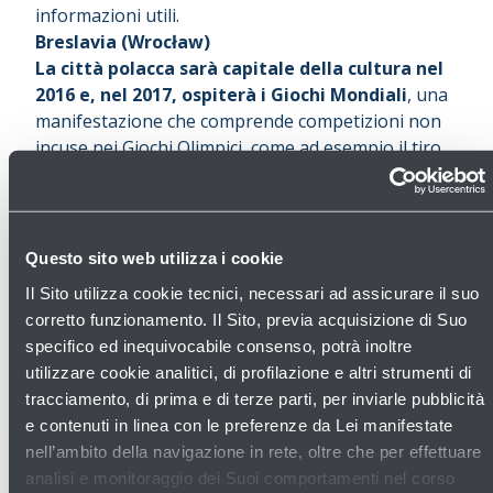
informazioni utili.
Breslavia (Wrocław)
La città polacca sarà capitale della cultura nel
201
6 e,
nel 2017, ospiterà i Giochi Mondiali
, una
manifestazione che comprende competizioni non
incuse nei Giochi Olimpici, come ad esempio il tiro
alla fune, il karate ed il pattinaggio artistico.
I
mportante porto sul fiume Oder
, situata a sud-
ovest del Paese, ha assunto rilievo nei circuiti
turistici soprattutto dopo i Campionati Europei di
Questo sito web utilizza i cookie
Calcio 2012.
Il Sito utilizza cookie tecnici, necessari ad assicurare il suo
Storicamente ha fatto parte prima dell'Impero
corretto funzionamento. Il Sito, previa acquisizione di Suo
austriaco, poi della Prussia e della Germania, infine
specifico ed inequivocabile consenso, potrà inoltre
è stata integrata nel territorio della Polonia.
utilizzare cookie analitici, di profilazione e altri strumenti di
Passaggi che hanno lasciato il segno nello stile
tracciamento, di prima e di terze parti, per inviarle pubblicità
architettonico della città.
e contenuti in linea con le preferenze da Lei manifestate
Il suo
centro storico
ospita infatti splendidi edifici
nell’ambito della navigazione in rete, oltre che per effettuare
in stile gotico, rinascimentale, barocco e moderno.
analisi e monitoraggio dei Suoi comportamenti nel corso
Il fulcro di tutto è la
piazza del Mercato
,
Rynek
,