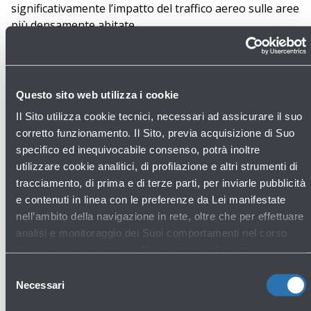
significativamente l’impatto del traffico aereo sulle aree
più densamente abitate.
In esito alla consultazione pubblica il gestore
aeroportuale avrà cura di elaborare una proposta
recante la descrizione delle misure vigenti e già attuate
Questo sito web utilizza i cookie
e di quelle ulteriormente definite per gestire il rumore
Il Sito utilizza cookie tecnici, necessari ad assicurare il suo
prodotto dai velivoli nel quadro dell’approccio
corretto funzionamento. Il Sito, previa acquisizione di Suo
equilibrato introducendo specifici presìdi e misure per
specifico ed inequivocabile consenso, potrà inoltre
la gestione e mitigazione del rischio ed impatto
utilizzare cookie analitici, di profilazione e altri strumenti di
“rumore”, anche in considerazione del futuro sviluppo
tracciamento, di prima e di terze parti, per inviarle pubblicità
sostenibile dello scalo.
e contenuti in linea con le preferenze da Lei manifestate
nell’ambito della navigazione in rete, oltre che per effettuare
Le osservazioni, le proposte e gli elementi informativi
analisi e monitoraggio dei Suoi comportamenti nel corso
in genere che saranno trasmessi alla Società di
della navigazione stessa. Per maggiori informazioni circa i
gestione aeroportuale al fine di consentirle di acquisire
Cookie e gli strumenti di tracciamento in funzione sul Sito,
Selezione
ogni ulteriore ed utile elemento istruttorio per la
La preghiamo di consultare l'
Informativa Cookie
.
Necessari
del
definizione dell’insieme delle misure da proporre alle
consenso
competenti Autorità, saranno esaminate nell’ambito