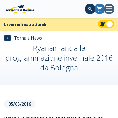
Apri
Carrello
menù
1
Lavori infrastrutturali
‹
Torna a News
Ryanair lancia la
programmazione invernale 2016
da Bologna
05/05/2016