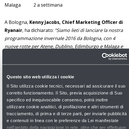
Malaga 2 a settimana
A Bologna,
Kenny Jacobs, Chief Marketing Officer di
Ryanair
, ha dichiarato:
“Siamo lieti di lanciare la nostra
programmazione invernale 2016 da Bologna, con 4
nuove rotte per Atene, Dublino, Edimburgo e Malaga e
29 rotte in totale, che permetteranno di trasportare
oltre 3,5 milioni di clienti all’anno e sosterranno 2.600*
posti di lavoro presso l’Aeroporto di Bologna. Inoltre, i
Questo sito web utilizza i cookie
nostri voli per/da Berlino, Cagliari e Madrid saranno la
Il Sito utilizza cookie tecnici, necessari ad assicurare il suo
scelta ideale per i clienti business e per chi viaggia per
corretto funzionamento. Il Sito, previa acquisizione di Suo
piacere, e non vediamo l’ora di continuare ad
specifico ed inequivocabile consenso, potrà inoltre
accrescere traffico, rotte e posti di lavoro.
utilizzare cookie analitici, di profilazione e altri strumenti di
Per festeggiare il lancio della nostra programmazione
tracciamento, di prima e di terze parti, per inviarle pubblicità
invernale 2016 da Bologna e i 4 nuovi collegamenti
e contenuti in linea con le preferenze da Lei manifestate
stiamo mettendo in vendita posti a tariffe che partono
nell’ambito della navigazione in rete, oltre che per effettuare