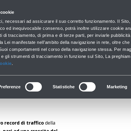
con noi
 cookie
ofilo aziendale
Business
Sala stampa
Operatori 
ici, necessari ad assicurare il suo corretto funzionamento. Il Sito,
co ed inequivocabile consenso, potrà inoltre utilizzare cookie anal
ti di tracciamento, di prima e di terze parti, per inviarle pubblicit
da Lei manifestate nell’ambito della navigazione in rete, oltre che 
ati i 7 milioni di pas
 Suoi comportamenti nel corso della navigazione stessa. Per mag
 e gli strumenti di tracciamento in funzione sul Sito, La preghiam
Cookie
.
Preferenze
Statistiche
Marketing
o record di traffico
della