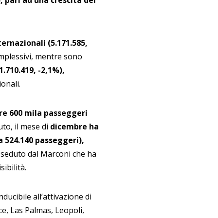
, pari ad una crescita del
ternazionali (5.171.585,
mplessivi, mentre sono
1.710.419, -2,1%),
ionali.
re 600 mila passeggeri
o, il mese di
dicembre ha
a 524.140 passeggeri),
sseduto dal Marconi che ha
ibilità.
ducibile all’attivazione di
e, Las Palmas, Leopoli,