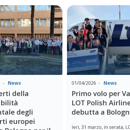
6
News
01/04/2026
News
erti della
Primo volo per Va
bilità
LOT Polish Airlin
tale degli
debutta a Bolog
rti europei
Ieri, 31 marzo, in serata, 