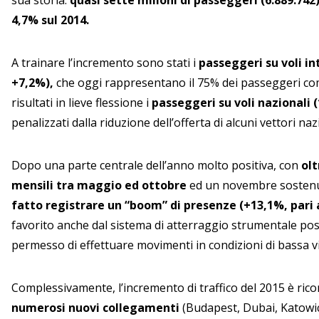
sua storia:
quasi sette milioni di passeggeri (6.889.742)
4,7% sul 2014.
A trainare l’incremento sono stati i
passeggeri su voli in
+7,2%),
che oggi rappresentano il 75% dei passeggeri co
risultati in lieve flessione i
passeggeri su voli nazionali (
penalizzati dalla riduzione dell’offerta di alcuni vettori naz
Dopo una parte centrale dell’anno molto positiva, con
olt
mensili tra maggio ed ottobre
ed un novembre sostenut
fatto registrare un “boom” di presenze (+13,1%, pari 
favorito anche dal sistema di atterraggio strumentale po
permesso di effettuare movimenti in condizioni di bassa vis
Complessivamente, l’incremento di traffico del 2015 è ricon
numerosi nuovi collegamenti
(Budapest, Dubai, Katowic