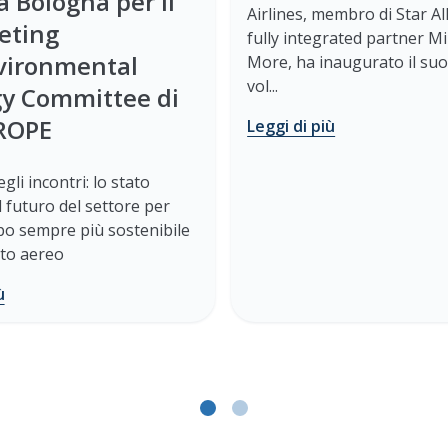
 a Bologna per il
Airlines, membro di Star Al
eting
fully integrated partner Mi
nvironmental
More, ha inaugurato il su
vol...
gy Committee di
ROPE
Leggi di più
gli incontri: lo stato
il futuro del settore per
po sempre più sostenibile
rto aereo
ù