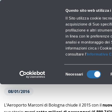
Viaggiare
La Società
Investor Relations
Innovazione e Sostenibilità
Lavora 
Questo sito web utilizza i
Pr
Il Sito utilizza cookie tecn
acquisizione di Suo specifi
profilazione e altri strumen
Lavori infrastrutturali
in linea con le preferenze 
Nel 2015 sfior
analisi e monitoraggio dei
‹
Torna a News
informazioni circa i Cookie
consultare l'
Informativa 
Selezione
Necessari
del
consenso
08/01/2016
L’Aeroporto Marconi di Bologna chiude il 2015 con il
nuov