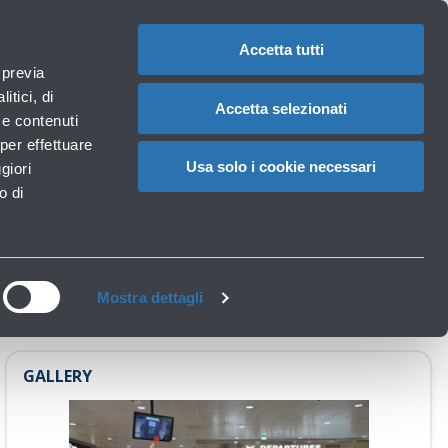
1
IT
CAMBIA
LA
LINGUA
Accetta tutti
aeroportuali
 previa
Carrello
itici, di
Accetta selezionati
à e contenuti
per effettuare
seggeri (+4,7%)
Usa solo i cookie necessari
giori
o di
Mostra dettagli
GALLERY