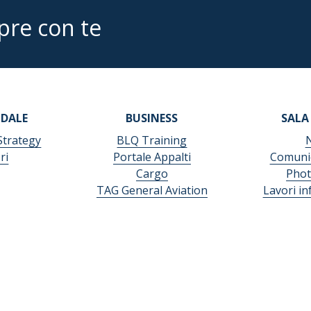
pre con te
NDALE
BUSINESS
SALA
Strategy
BLQ Training
ri
Portale Appalti
Comunic
Cargo
Phot
TAG General Aviation
Lavori in