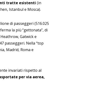
ti tratte esistenti
(in
ghen, Istanbul e Mosca).
ilione di passeggeri (516.025
nferma la più “gettonata”, di
 Heathrow, Gatwick e
947 passeggeri. Nella “top
ania, Madrid, Roma e
ente invariati rispetto al
asportate per via aerea,