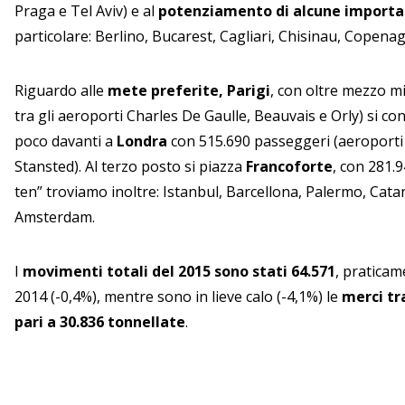
Praga e Tel Aviv) e al
potenziamento di alcune importan
particolare: Berlino, Bucarest, Cagliari, Chisinau, Copena
Riguardo alle
mete preferite, Parigi
, con oltre mezzo m
tra gli aeroporti Charles De Gaulle, Beauvais e Orly) si co
poco davanti a
Londra
con 515.690 passeggeri (aeroporti
Stansted). Al terzo posto si piazza
Francoforte
, con 281.
ten” troviamo inoltre: Istanbul, Barcellona, Palermo, Cat
Amsterdam.
I
movimenti totali del 2015 sono stati 64.571
, praticam
2014 (-0,4%), mentre sono in lieve calo (-4,1%) le
merci tr
pari a 30.836 tonnellate
.