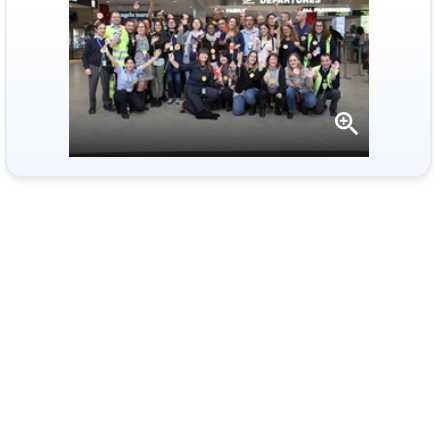
Apri
la
gallery