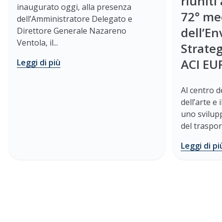
riuniti
inaugurato oggi, alla presenza
72° me
dell’Amministratore Delegato e
dell’E
Direttore Generale Nazareno
Ventola, il...
Strate
ACI EU
Leggi di più
Al centro de
dell’arte e 
uno svilup
del traspo
Leggi di pi