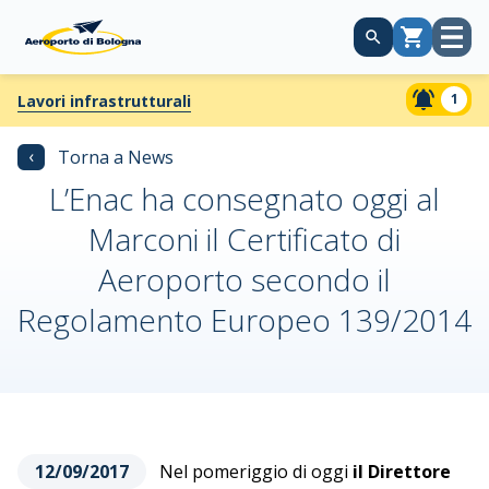
Apri
Carrello
menù
1
Lavori infrastrutturali
‹
Torna a News
L’Enac ha consegnato oggi al
Marconi il Certificato di
Aeroporto secondo il
Regolamento Europeo 139/2014
12/09/2017
Nel pomeriggio di oggi
il Direttore