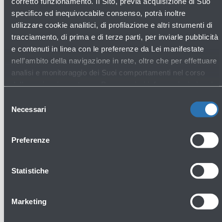
gallery
corretto funzionamento. Il Sito, previa acquisizione di Suo
specifico ed inequivocabile consenso, potrà inoltre
utilizzare cookie analitici, di profilazione e altri strumenti di
tracciamento, di prima e di terze parti, per inviarle pubblicità
e contenuti in linea con le preferenze da Lei manifestate
nell’ambito della navigazione in rete, oltre che per effettuare
analisi e monitoraggio dei Suoi comportamenti nel corso
della navigazione stessa. Per maggiori informazioni circa i
Cookie e gli strumenti di tracciamento in funzione sul Sito,
Selezione
La preghiamo di consultare l'
Informativa Cookie
.
Necessari
del
consenso
Preferenze
Statistiche
16/07/2026
News
INAUGURATO OGGI L’APOC – AIRPORT
Marketing
OPERATIONS CENTER