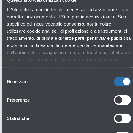
Questo sito web utilizza i cookie
Il Sito utilizza cookie tecnici, necessari ad assicurare il suo
corretto funzionamento. Il Sito, previa acquisizione di Suo
specifico ed inequivocabile consenso, potrà inoltre
utilizzare cookie analitici, di profilazione e altri strumenti di
tracciamento, di prima e di terze parti, per inviarle pubblicità
e contenuti in linea con le preferenze da Lei manifestate
nell’ambito della navigazione in rete, oltre che per effettuare
analisi e monitoraggio dei Suoi comportamenti nel corso
della navigazione stessa. Per maggiori informazioni circa i
Cookie e gli strumenti di tracciamento in funzione sul Sito,
Selezione
La preghiamo di consultare l'
Informativa Cookie
.
Necessari
del
consenso
16/07/2026
News
Preferenze
INAUGURATO OGGI L’APOC – AIRPORT
OPERATIONS CENTER
Statistiche
Leggi di più