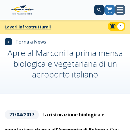
Apri
Carrello
menù
1
Lavori infrastrutturali
‹
Torna a News
Apre al Marconi la prima mensa
biologica e vegetariana di un
aeroporto italiano
21/04/2017
La ristorazione biologica e
vegetariana sbarca all’Aeroporto di Bologna
. Con