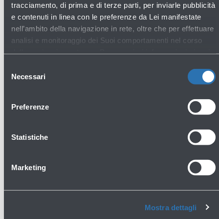
tracciamento, di prima e di terze parti, per inviarle pubblicità
e contenuti in linea con le preferenze da Lei manifestate
nell’ambito della navigazione in rete, oltre che per effettuare
analisi e monitoraggio dei Suoi comportamenti nel corso
della navigazione stessa. Per maggiori informazioni circa i
Apri
Cookie e gli strumenti di tracciamento in funzione sul Sito,
Selezione
la
La preghiamo di consultare l'
Informativa Cookie
.
Necessari
del
gallery
consenso
Preferenze
Statistiche
Marketing
Mostra dettagli