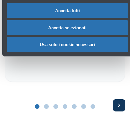
Accetta tutti
16/07/2026
News
INAUGURATO OGGI L’APOC – AIRPORT
Accetta selezionati
OPERATIONS CENTER
Usa solo i cookie necessari
Leggi di più
Avanti