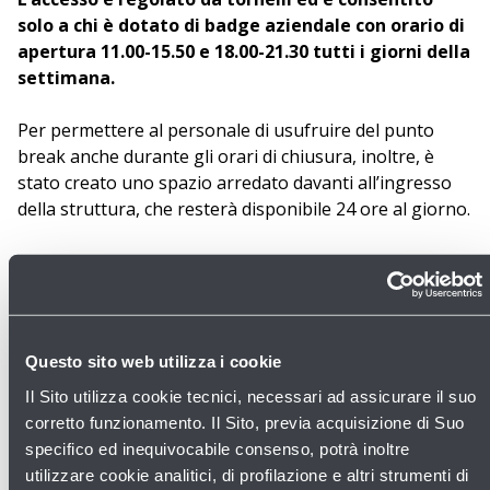
solo a chi è dotato di badge aziendale con orario di
apertura 11.00-15.50 e 18.00-21.30 tutti i giorni della
settimana.
Per permettere al personale di usufruire del punto
break anche durante gli orari di chiusura, inoltre, è
stato creato uno spazio arredato davanti all’ingresso
della struttura, che resterà disponibile 24 ore al giorno.
Il nome della nuova mensa aeroportuale sarà
deciso dai dipendenti nel giro di un mese,
attraverso un contest online tra chi avrà provato la
nuova proposta di ristorazione
.
Questo sito web utilizza i cookie
Il Sito utilizza cookie tecnici, necessari ad assicurare il suo
corretto funzionamento. Il Sito, previa acquisizione di Suo
GALLERY
specifico ed inequivocabile consenso, potrà inoltre
utilizzare cookie analitici, di profilazione e altri strumenti di