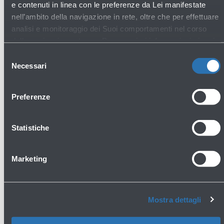
e contenuti in linea con le preferenze da Lei manifestate
nell’ambito della navigazione in rete, oltre che per effettuare
analisi e monitoraggio dei Suoi comportamenti nel corso
Apri
della navigazione stessa. Per maggiori informazioni circa i
la
Cookie e gli strumenti di tracciamento in funzione sul Sito,
Selezione
gallery
La preghiamo di consultare l'
Informativa Cookie
.
Necessari
del
consenso
Preferenze
Statistiche
Marketing
Mostra dettagli