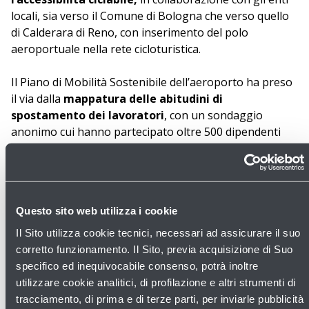
locali, sia verso il Comune di Bologna che verso quello
di Calderara di Reno, con inserimento del polo
aeroportuale nella rete cicloturistica.
Il Piano di Mobilità Sostenibile dell’aeroporto ha preso
il via dalla
mappatura delle abitudini di
spostamento dei lavoratori
, con un sondaggio
anonimo cui hanno partecipato oltre 500 dipendenti
delle diverse realtà aeroportuali, finalizzato ad
individuare nuove soluzioni di trasporto, più sostenibili
ed economiche.
Questo sito web utilizza i cookie
Il Sito utilizza cookie tecnici, necessari ad assicurare il suo
GALLERY
corretto funzionamento. Il Sito, previa acquisizione di Suo
specifico ed inequivocabile consenso, potrà inoltre
utilizzare cookie analitici, di profilazione e altri strumenti di
tracciamento, di prima e di terze parti, per inviarle pubblicità