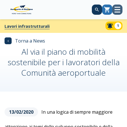
Apri
Carrello
menù
1
Lavori infrastrutturali
‹
Torna a News
Al via il piano di mobilità
sostenibile per i lavoratori della
Comunità aeroportuale
13/02/2020
In una logica di sempre maggiore
attenzione ai temi dello sviluppo sostenibile e della