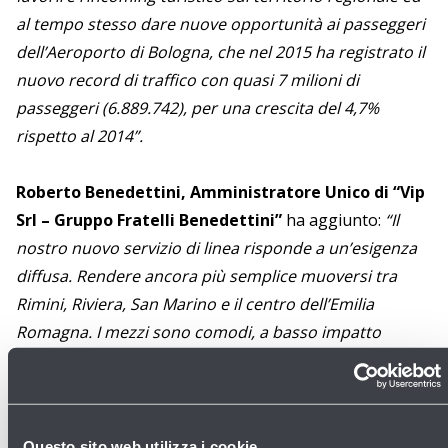
al tempo stesso dare nuove opportunità ai passeggeri
dell’Aeroporto di Bologna, che nel 2015 ha registrato il
nuovo record di traffico con quasi 7 milioni di
passeggeri (6.889.742), per una crescita del 4,7%
rispetto al 2014”.
Roberto Benedettini, Amministratore Unico di “Vip
Srl – Gruppo Fratelli Benedettini”
ha aggiunto:
“Il
nostro nuovo servizio di linea risponde a un’esigenza
diffusa. Rendere ancora più semplice muoversi tra
Rimini, Riviera, San Marino e il centro dell’Emilia
Romagna. I mezzi sono comodi, a basso impatto
ambientale, si viaggia lavorando e rimanendo sempre
connessi. Mentre il nostro parco veicoli, con le sue
diverse tipologie di mezzi, ci consente di mettere a
disposizione del pubblico pullman adatti alla quantità
Questo sito web utilizza i cookie