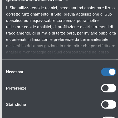
di viaggiatori previsti in ogni corsa della giornata”.
Il Sito utilizza cookie tecnici, necessari ad assicurare il suo
corretto funzionamento. Il Sito, previa acquisizione di Suo
specifico ed inequivocabile consenso, potrà inoltre
Per informazioni e prenotazioni è disponibile il sito
utilizzare cookie analitici, di profilazione e altri strumenti di
www.shuttleriminibologna.it
tracciamento, di prima e di terze parti, per inviarle pubblicità
e contenuti in linea con le preferenze da Lei manifestate
GALLERY
nell’ambito della navigazione in rete, oltre che per effettuare
analisi e monitoraggio dei Suoi comportamenti nel corso
della navigazione stessa. Per maggiori informazioni circa i
Cookie e gli strumenti di tracciamento in funzione sul Sito,
Selezione
La preghiamo di consultare l'
Informativa Cookie
.
Necessari
del
consenso
Preferenze
Apri
la
gallery
Statistiche