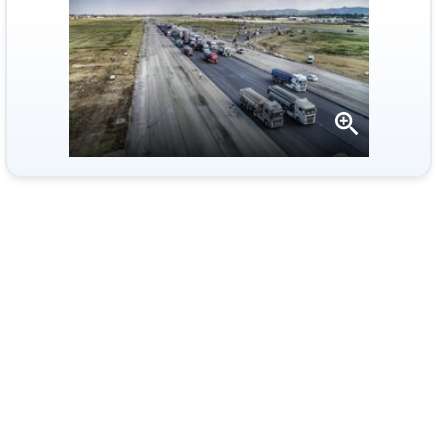
Apri
la
gallery