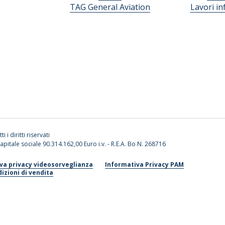
TAG General Aviation
Lavori in
ti i diritti riservati
apitale sociale 90.314.162,00 Euro i.v. - R.E.A. Bo N. 268716
va privacy videosorveglianza
Informativa Privacy PAM
izioni di vendita