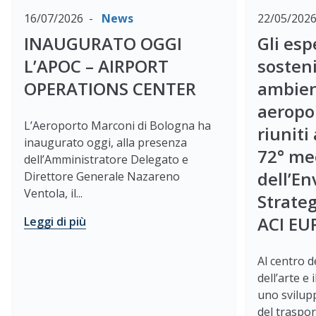
16/07/2026
News
22/05/202
INAUGURATO OGGI
Gli esp
L’APOC – AIRPORT
sosteni
OPERATIONS CENTER
ambien
aeropo
L’Aeroporto Marconi di Bologna ha
riuniti
inaugurato oggi, alla presenza
72° me
dell’Amministratore Delegato e
dell’E
Direttore Generale Nazareno
Ventola, il...
Strate
ACI EU
Leggi di più
Al centro de
dell’arte e 
uno svilup
del traspo