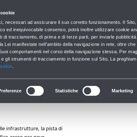
con noi
 cookie
ofilo aziendale
Business
Sala stampa
Operatori 
ici, necessari ad assicurare il suo corretto funzionamento. Il Sito,
co ed inequivocabile consenso, potrà inoltre utilizzare cookie anal
ti di tracciamento, di prima e di terze parti, per inviarle pubblicit
da Lei manifestate nell’ambito della navigazione in rete, oltre che 
NUTENZIONE DELLA 
 Suoi comportamenti nel corso della navigazione stessa. Per mag
 e gli strumenti di tracciamento in funzione sul Sito, La preghiam
Cookie
.
Preferenze
Statistiche
Marketing
 infrastrutture, la pista di