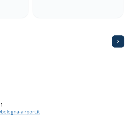
Avanti
61
bologna-airport.it