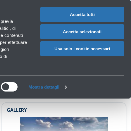
1
IT
CAMBIA
LA
LINGUA
Accetta tutti
aeroportuali
 previa
Carrello
itici, di
Accetta selezionati
à e contenuti
per effettuare
PISTA DI VOLO
Usa solo i cookie necessari
giori
o di
Mostra dettagli
GALLERY