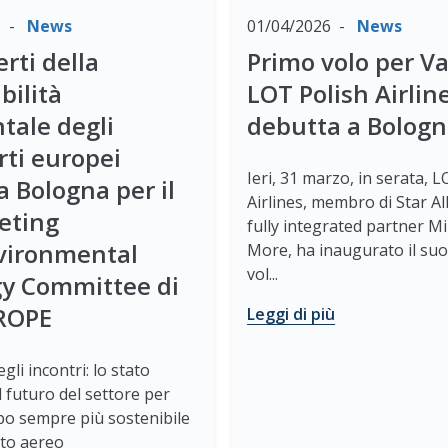
6
News
01/04/2026
News
erti della
Primo volo per Va
bilità
LOT Polish Airlin
tale degli
debutta a Bolog
rti europei
Ieri, 31 marzo, in serata, 
 a Bologna per il
Airlines, membro di Star Al
eting
fully integrated partner Mi
nvironmental
More, ha inaugurato il su
vol...
gy Committee di
ROPE
Leggi di più
gli incontri: lo stato
il futuro del settore per
po sempre più sostenibile
rto aereo