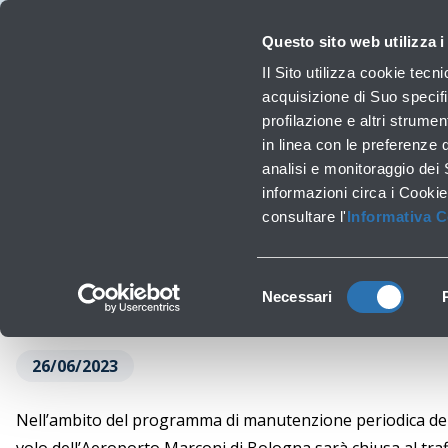
Viaggiare
La Società
Investor Relations
Innovazione e Sostenibilità
Lavora 
Questo sito web utilizza i
Pr
Il Sito utilizza cookie tecn
acquisizione di Suo specifi
profilazione e altri strumen
Lavori infrastrutturali
in linea con le preferenze 
LAVORI DI MA
analisi e monitoraggio dei
‹
Torna a News
informazioni circa i Cookie
consultare l'
Informativa 
Selezione
Necessari
del
consenso
26/06/2023
Nell’ambito del programma di manutenzione periodica delle