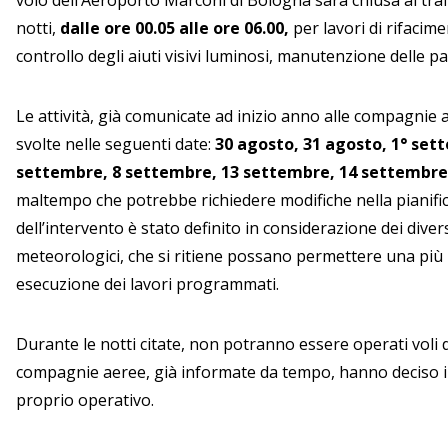
volo dell’Aeroporto Marconi di Bologna sarà chiusa al tra
notti,
dalle ore 00.05 alle ore 06.00,
per lavori di rifacime
controllo degli aiuti visivi luminosi, manutenzione delle p
Le attività, già comunicate ad inizio anno alle compagnie
svolte nelle seguenti date:
30 agosto, 31 agosto, 1° set
settembre, 8 settembre, 13 settembre, 14 settembre
maltempo che potrebbe richiedere modifiche nella pianific
dell’intervento è stato definito in considerazione dei divers
meteorologici, che si ritiene possano permettere una più 
esecuzione dei lavori programmati.
Durante le notti citate, non potranno essere operati voli
compagnie aeree, già informate da tempo, hanno deciso i
proprio operativo.