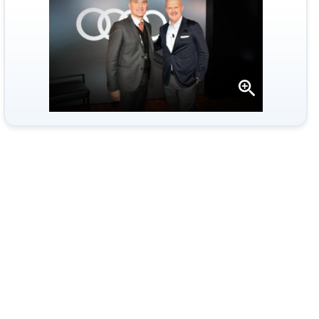
Apri
la
gallery