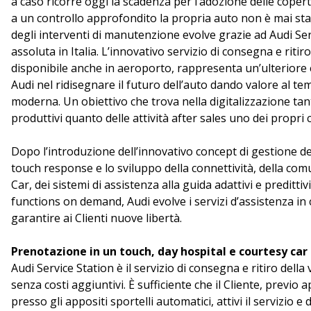
a caso ricorre oggi la scadenza per l’adozione delle coper
a un controllo approfondito la propria auto non è mai sta
degli interventi di manutenzione evolve grazie ad Audi Ser
assoluta in Italia. L’innovativo servizio di consegna e ritiro
disponibile anche in aeroporto, rappresenta un’ulteriore
Audi nel ridisegnare il futuro dell’auto dando valore al tem
moderna. Un obiettivo che trova nella digitalizzazione ta
produttivi quanto delle attività after sales uno dei propri c
Dopo l’introduzione dell’innovativo concept di gestione d
touch response e lo sviluppo della connettività, della com
Car, dei sistemi di assistenza alla guida adattivi e preditti
functions on demand, Audi evolve i servizi d’assistenza in 
garantire ai Clienti nuove libertà.
Prenotazione in un touch, day hospital e courtesy car
Audi Service Station è il servizio di consegna e ritiro della 
senza costi aggiuntivi. È sufficiente che il Cliente, previo
presso gli appositi sportelli automatici, attivi il servizio e