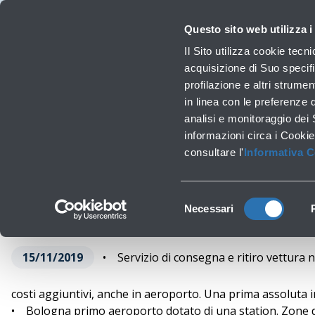
Viaggiare
La Società
Investor Relations
Innovazione e Sostenibilità
Lavora 
Questo sito web utilizza i
Pr
Il Sito utilizza cookie tecn
acquisizione di Suo specifi
profilazione e altri strumen
Lavori infrastrutturali
in linea con le preferenze 
Audi Servic
analisi e monitoraggio dei
‹
Torna a News
informazioni circa i Cookie
consultare l'
Informativa 
Selezione
Necessari
del
consenso
15/11/2019
• Servizio di consegna e ritiro vettura 
costi aggiuntivi, anche in aeroporto. Una prima assoluta in
• Bologna primo aeroporto dotato di una station. Zone di