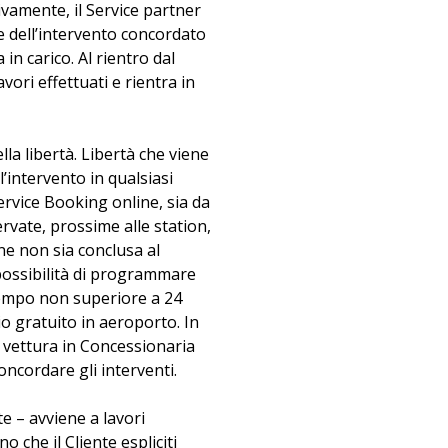
ivamente, il Service partner
ne dell’intervento concordato
in carico. Al rientro dal
vori effettuati e rientra in
ella libertà. Libertà che viene
l’intervento in qualsiasi
rvice Booking online, sia da
servate, prossime alle station,
ne non sia conclusa al
a possibilità di programmare
 tempo non superiore a 24
io gratuito in aeroporto. In
la vettura in Concessionaria
ncordare gli interventi.
te – avviene a lavori
 che il Cliente espliciti