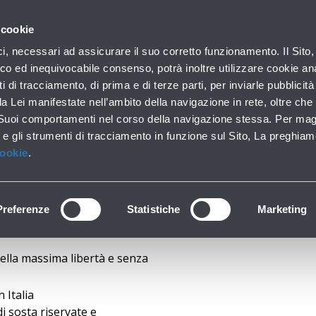
con noi
 cookie
ofilo aziendale
Business
Sala stampa
Operatori 
ici, necessari ad assicurare il suo corretto funzionamento. Il Sito,
co ed inequivocabile consenso, potrà inoltre utilizzare cookie anal
ti di tracciamento, di prima e di terze parti, per inviarle pubblicit
da Lei manifestate nell’ambito della navigazione in rete, oltre che 
e Station all'Aeroport
 Suoi comportamenti nel corso della navigazione stessa. Per mag
 e gli strumenti di tracciamento in funzione sul Sito, La preghiam
Cookie
.
Preferenze
Statistiche
Marketing
nella massima libertà e senza
 Italia
 sosta riservate e