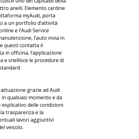
tuisce uno dei capisaldi della
attro anelli. Elemento cardine
piattaforma myAudi, porta
ì a un portfolio d’attività
online e l’Audi Service
manutenzione, l’auto invia in
 questi contatta il
ta in officina, l’applicazione
 e snellisce le procedure di
 standard.
re attuazione grazie ad Audi
e in qualsiasi momento e da
esplicativo delle condizioni
 la trasparenza e la
entuali lavori aggiuntivi
el veicolo.