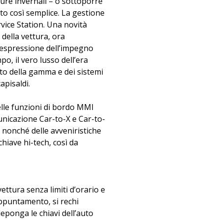
ture invernali – o sottoporre
to così semplice. La gestione
vice Station. Una novità
 della vettura, ora
 espressione dell’impegno
po, il vero lusso dell’era
nto della gamma e dei sistemi
apisaldi.
elle funzioni di bordo MMI
unicazione Car-to-X e Car-to-
vi nonché delle avveniristiche
chiave hi-tech, così da
vettura senza limiti d’orario e
 appuntamento, si rechi
 deponga le chiavi dell’auto