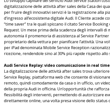
Lo sviluppo capillare del servizio Audi Service Station costi
digitalizzazione delle attività after sales della Casa dei qu
per fruire degli innovativi servizi è la registrazione alla 
d’ingresso all’ecosistema digitale Audi. Il Cliente accede cos
“time saver” tra le quali spiccano il citato Service Booking 
Request. Un mese prima della scadenza degli intervalli di 
autonomia il promemoria di assistenza al Service Partner e
proprietario della vettura per pianificare l’attività. Una vol
per iPad denominata Mobile Service Reception razionalizza
ricezione, rendendole sino al 30% più rapide rispetto allo
Audi Service Replay: video comunicazione in real time
La digitalizzazione delle attività after sales trova ulterio
Service Replay, piattaforma web che consente di visionar
remoto, quindi comodamente da casa o in ufficio, un video 
della propria Audi in officina. Un’opportunità che rafforza
flessibilità degli interventi, permettendo di autorizzare ev
direttamente online, una volta presa visione dello status d