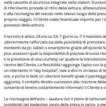
nelle cassette di sicurezza integrate nella station. Success
di riferimento procede al ritiro della vettura, all’esecuzio
e alla riconsegna del veicolo nello stesso luogo della presa 
proprio viaggio, il Cliente salda l’eventuale importo per i la
possesso della vettura.
Il servizio è attivo 24 ore su 24, 7 giorni su 7: il massimo d
ulteriormente rafforzata sia dalla possibilità di prenotare 
momento da pc, tablet o smartphone grazie all’opzione Se
plus accessori quali la disponibilità di piazzole di sosta ri
e la previsione di una courtesy car qualora la manutenzio
rientro del Cliente. La flessibilità raggiunge l’apice con l
un intervento in “day hospital”, vale a dire in un lasso di
ore, e porta in dote un ulteriore benefit quale il parchegg
aggiunta, il contatto diretto successivo alla ricezione del
consente di tenere costantemente informato il Cliente e co
La riconsegna dell’auto – lavata e con il pieno di carburan
completati nel medesimo luogo della presa in carico, a meno