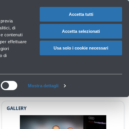
1
IT
CAMBIA
LA
LINGUA
Accetta tutti
aeroportuali
 previa
Carrello
itici, di
Accetta selezionati
à e contenuti
per effettuare
o di Bologna
Usa solo i cookie necessari
giori
o di
Mostra dettagli
GALLERY