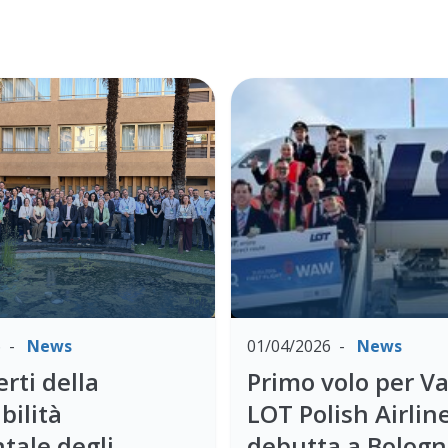
6
News
01/04/2026
News
erti della
Primo volo per Va
bilità
LOT Polish Airlin
tale degli
debutta a Bolog