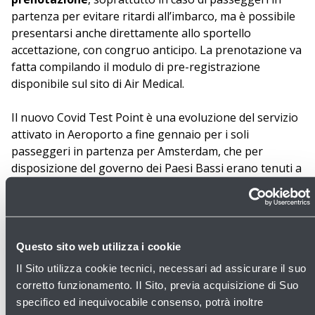
partenza per evitare ritardi all’imbarco, ma è possibile
presentarsi anche direttamente allo sportello
accettazione, con congruo anticipo. La prenotazione va
fatta compilando il modulo di pre-registrazione
disponibile sul sito di Air Medical.
Il nuovo Covid Test Point è una evoluzione del servizio
attivato in Aeroporto a fine gennaio per i soli
passeggeri in partenza per Amsterdam, che per
disposizione del governo dei Paesi Bassi erano tenuti a
presentare all’imbarco l’esito di un tampone rapido
effettuato nelle 4 ore precedenti la partenza.
Il punto tamponi è stato presentato oggi alla
Questo sito web utilizza i cookie
stampa dall’Amministratore Delegato
dell’Aeroporto di Bologna Nazareno Ventola, dal
Il Sito utilizza cookie tecnici, necessari ad assicurare il suo
Direttore del Dipartimento di Sanità Pubblica della
corretto funzionamento. Il Sito, previa acquisizione di Suo
Ausl di Bologna Paolo Pandolfi e
specifico ed inequivocabile consenso, potrà inoltre