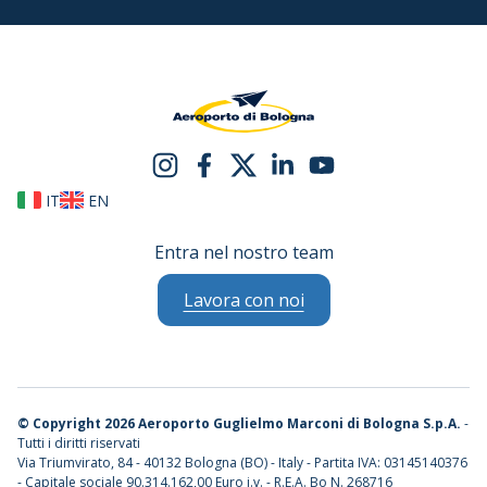
IT
EN
Entra nel nostro team
Lavora con noi
©
Copyright 2026 Aeroporto Guglielmo Marconi di Bologna S.p.A.
-
Tutti i diritti riservati
Via Triumvirato, 84 - 40132 Bologna (BO) - Italy - Partita IVA: 03145140376
- Capitale sociale 90.314.162,00 Euro i.v. - R.E.A. Bo N. 268716