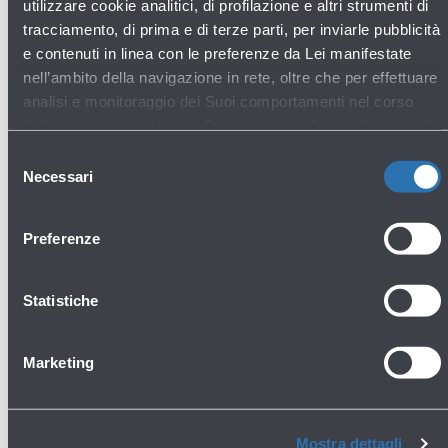
dall’Amministratore di Air Medical Francesco
utilizzare cookie analitici, di profilazione e altri strumenti di
Reggiani.
tracciamento, di prima e di terze parti, per inviarle pubblicità
e contenuti in linea con le preferenze da Lei manifestate
nell’ambito della navigazione in rete, oltre che per effettuare
analisi e monitoraggio dei Suoi comportamenti nel corso
GALLERY
della navigazione stessa. Per maggiori informazioni circa i
Cookie e gli strumenti di tracciamento in funzione sul Sito,
Selezione
La preghiamo di consultare l'
Informativa Cookie
.
Necessari
del
consenso
Preferenze
Apri
Statistiche
la
gallery
Marketing
Mostra dettagli