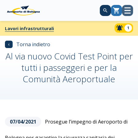
Apri
Carrello
menù
1
Lavori infrastrutturali
‹
Torna indietro
Al via nuovo Covid Test Point per
tutti i passeggeri e per la
Comunità Aeroportuale
07/04/2021
Prosegue l’impegno di Aeroporto di
Bologna per garantire la sicurezza sanitaria dei