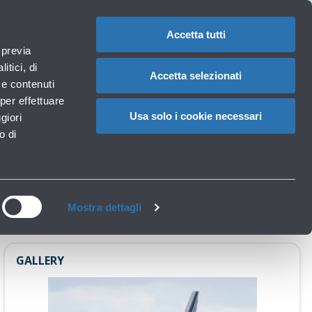
1
IT
CAMBIA
LA
LINGUA
Accetta tutti
roportuali
 previa
Carrello
itici, di
Accetta selezionati
à e contenuti
per effettuare
ti da Bologna
Usa solo i cookie necessari
giori
o di
Mostra dettagli
GALLERY