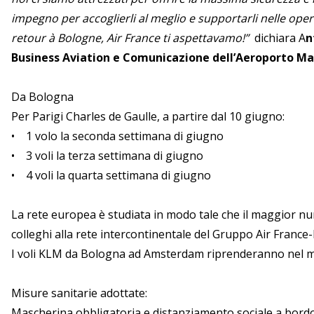
impegno per accoglierli al meglio e supportarli nelle oper
retour à Bologne, Air France ti aspettavamo!”
dichiara A
n
Business Aviation e Comunicazione dell’Aeroporto Ma
Da Bologna
Per Parigi Charles de Gaulle, a partire dal 10 giugno:
• 1 volo la seconda settimana di giugno
• 3 voli la terza settimana di giugno
• 4 voli la quarta settimana di giugno
La rete europea è studiata in modo tale che il maggior num
colleghi alla rete intercontinentale del Gruppo Air France
I voli KLM da Bologna ad Amsterdam riprenderanno nel me
Misure sanitarie adottate:
Mascherina obbligatoria e distanziamento sociale a bordo, 