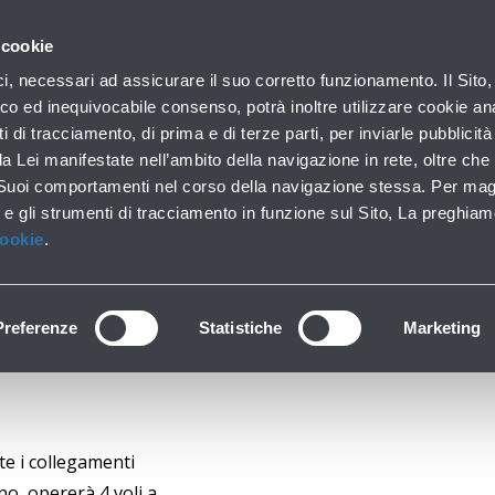
con noi
 cookie
ilo aziendale
Business
Sala stampa
Operatori ae
ici, necessari ad assicurare il suo corretto funzionamento. Il Sito,
co ed inequivocabile consenso, potrà inoltre utilizzare cookie anal
ti di tracciamento, di prima e di terze parti, per inviarle pubblicit
da Lei manifestate nell’ambito della navigazione in rete, oltre che 
iprende i collegamen
 Suoi comportamenti nel corso della navigazione stessa. Per mag
 e gli strumenti di tracciamento in funzione sul Sito, La preghiam
Cookie
.
Preferenze
Statistiche
Marketing
te i collegamenti
no, opererà 4 voli a