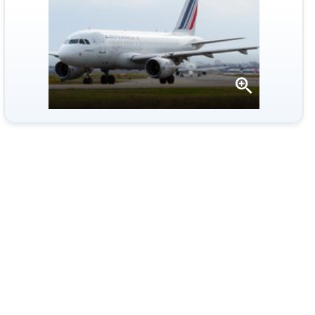
Apri
la
gallery