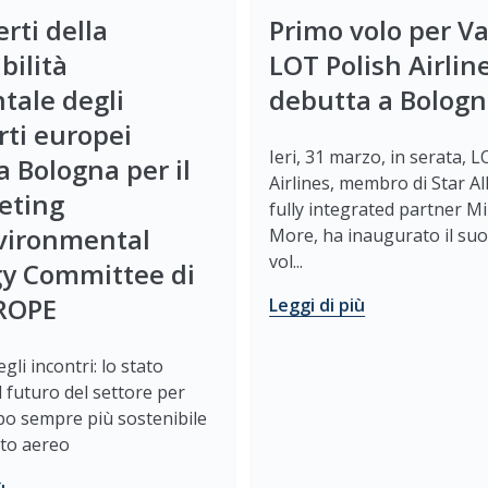
erti della
Primo volo per Va
bilità
LOT Polish Airlin
tale degli
debutta a Bolog
rti europei
Ieri, 31 marzo, in serata, 
 a Bologna per il
Airlines, membro di Star Al
eting
fully integrated partner Mi
nvironmental
More, ha inaugurato il su
vol...
gy Committee di
ROPE
Leggi di più
gli incontri: lo stato
il futuro del settore per
po sempre più sostenibile
rto aereo