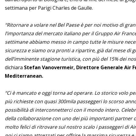
settimana per Parigi Charles de Gaulle.
“Ritornare a volare nel Bel Paese è per noi motivo di gra
l’importanza del mercato italiano per il Gruppo Air Franc
settimane abbiamo messo in campo tutte le misure neces
sicurezza e siamo ora pronti a ripartire, già dal mese di g
dell’imminente stagione turistica, con più del 15% dei nostri
dichiara
Stefan Vanovermeir, Direttore Generale Air 
Mediterranean.
“Ci è mancato e oggi torna ad operare. Lo storico volo per 
più richieste con quasi 300mila passeggeri lo scorso anno
possibilità di interconnetterci con il mondo intero. Celeb
della collaborazione con uno dei più importanti partner 
molto felici di ritrovare sul nostro scalo i passeggeri di 
noi ci siamo attrezzati per offrire la massima sicurezza e 