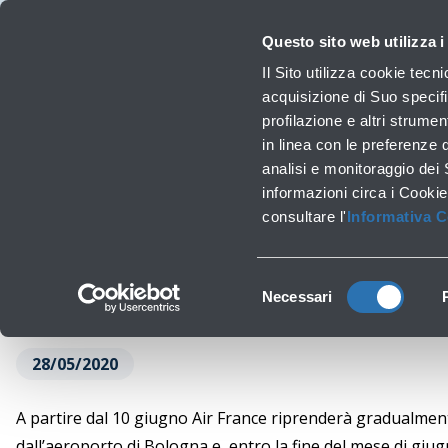
Viaggiare
La Società
Investor Relations
Innovazione e Sostenibilità
Lavora 
Questo sito web utilizza i
Prof
Il Sito utilizza cookie tecn
acquisizione di Suo specifi
profilazione e altri strumen
Lavori infrastrutturali
in linea con le preferenze 
Air France r
analisi e monitoraggio dei
‹
Torna a News
informazioni circa i Cookie
consultare l'
Informativa 
Selezione
Necessari
del
consenso
28/05/2020
A partire dal 10 giugno Air France riprenderà gradualmen
dall’aeroporto di Bologna e, entro la fine del mese di giug