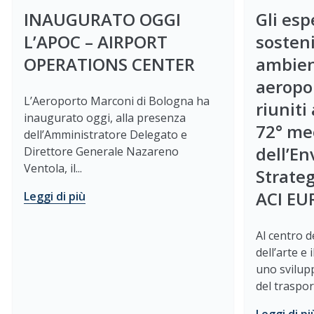
INAUGURATO OGGI
Gli esp
L’APOC – AIRPORT
sosteni
OPERATIONS CENTER
ambien
aeropo
L’Aeroporto Marconi di Bologna ha
riuniti
inaugurato oggi, alla presenza
72° me
dell’Amministratore Delegato e
dell’E
Direttore Generale Nazareno
Ventola, il...
Strate
ACI EU
Leggi di più
Al centro de
dell’arte e 
uno svilup
del traspo