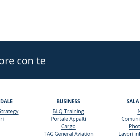
pre con te
NDALE
BUSINESS
SALA
Strategy
BLQ Training
ri
Portale Appalti
Comunic
Cargo
Phot
TAG General Aviation
Lavori in