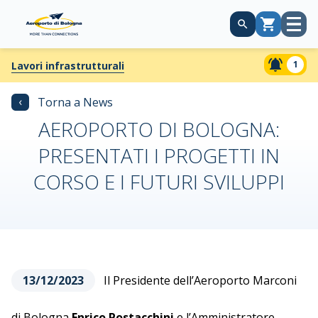
Apri
Carrello
menù
1
Lavori infrastrutturali
‹
Torna a News
AEROPORTO DI BOLOGNA:
PRESENTATI I PROGETTI IN
CORSO E I FUTURI SVILUPPI
13/12/2023
Il Presidente dell’Aeroporto Marconi
di Bologna
Enrico Postacchini
e l’Amministratore