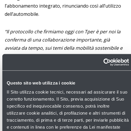
l’abbonamento integrato, rinunciando così all’utilizzo
dell’automobile.
“Il protocollo che
firmiamo oggi con Tper è per noi la
conferma di una collaborazione importante, già
avviata da tempo, sui temi della mobilità sostenibile e
della sostenibilità sociale, ma anche un ulteriore
impulso a proseguire insieme su nuovi progetti in
tema di decarbonizzazione. La partnership con Tper è
infatti in linea con gli impegni assunti nell’accordo “Net
Questo sito web utilizza i cookie
Zero 2050” che abbiamo sottoscritto insieme ad altri
Il Sito utilizza cookie tecnici, necessari ad assicurare il suo
200 aeroporti europei per diventare un aeroporto “a
corretto funzionamento. Il Sito, previa acquisizione di Suo
impatto zero” entro il 2050 e con la recente
specifico ed inequivocabile consenso, potrà inoltre
“Dichiarazione di Tolosa”, in cui abbiamo confermato il
utilizzare cookie analitici, di profilazione e altri strumenti di
tracciamento, di prima e di terze parti, per inviarle pubblicità
nostro impegno nel processo di decarbonizzazione
e contenuti in linea con le preferenze da Lei manifestate
dell’aeroporto”
ha dichiarato
l’Amministratore