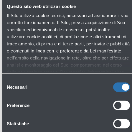
ambientale e della mobilità dolce, per sviluppare
Questo sito web utilizza i cookie
insieme progetti che vanno a vantaggio delle comunità
Il Sito utilizza cookie tecnici, necessari ad assicurare il suo
locali più vicine al Marconi. Abbiamo inoltre un
corretto funzionamento. Il Sito, previa acquisizione di Suo
particolare interesse a sostenere la manutenzione
specifico ed inequivocabile consenso, potrà inoltre
delle ciclabili vicine all’aeroporto, dal momento che ci
utilizzare cookie analitici, di profilazione e altri strumenti di
apprestiamo a realizzare il tratto di collegamento della
tracciamento, di prima e di terze parti, per inviarle pubblicità
e contenuti in linea con le preferenze da Lei manifestate
Eurovelo 7, nel punto di ingresso alla città di Bologna,
nell’ambito della navigazione in rete, oltre che per effettuare
garantendo così una rete di ciclabili molto ramificata
analisi e monitoraggio dei Suoi comportamenti nel corso
ed ampia.”
della navigazione stessa. Per maggiori informazioni circa i
Cookie e gli strumenti di tracciamento in funzione sul Sito,
Selezione
La preghiamo di consultare l'
Informativa Cookie
.
Necessari
del
“Per Sustenia
- ha aggiunto l’Amministratore Unico
consenso
Daniele Bergamini
-
questo Protocollo rappresenta
Preferenze
un passo importante nel rafforzamento della
collaborazione con soggetti privati per la tutela e
Statistiche
valorizzazione del territorio, grazie alle competenze