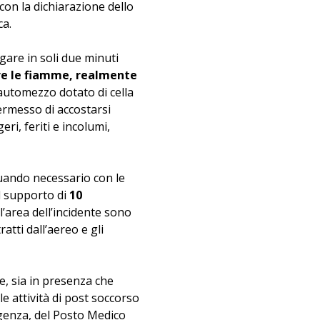
 con la dichiarazione dello
ca.
ogare in soli due minuti
re le fiamme, realmente
automezzo dotato di cella
permesso di accostarsi
ri, feriti e incolumi,
ando necessario con le
l supporto di
10
ll’area dell’incidente sono
atti dall’aereo e gli
ce, sia in presenza che
le attività di post soccorso
rgenza, del Posto Medico