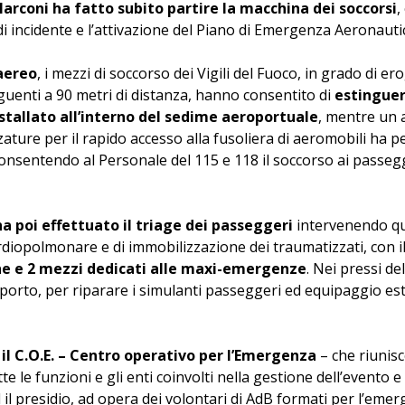
Marconi ha fatto subito partire la macchina dei soccorsi
,
di incidente e l’attivazione del Piano di Emergenza Aeronauti
 aereo
, i mezzi di soccorso dei Vigili del Fuoco, in grado di er
nguenti a 90 metri di distanza, hanno consentito di
estingue
stallato all’interno del sedime aeroportuale
, mentre un 
zature per il rapido accesso alla fusoliera di aeromobili ha 
onsentendo al Personale del 115 e 118 il soccorso ai passegge
 ha poi effettuato il triage dei passeggeri
intervenendo qu
diopolmonare e di immobilizzazione dei traumatizzati, con i
e e 2 mezzi dedicati alle maxi-emergenze
. Nei pressi de
pporto, per riparare i simulanti passeggeri ed equipaggio estr
 il C.O.E. – Centro operativo per l’Emergenza
– che riunis
e le funzioni e gli enti coinvolti nella gestione dell’evento e 
il presidio, ad opera dei volontari di AdB formati per l’eme