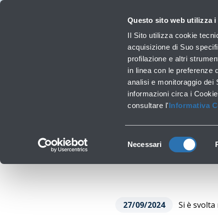
Viaggiare
La Società
Investor Relations
Innovazione e Sostenibilità
Lavora 
Questo sito web utilizza i
Pr
Il Sito utilizza cookie tecn
acquisizione di Suo specifi
profilazione e altri strumen
Lavori infrastrutturali
in linea con le preferenze 
EFFETTUATA NE
analisi e monitoraggio dei
‹
Torna a Comunicati stampa
informazioni circa i Cookie
consultare l'
Informativa 
SIMULA
Selezione
Necessari
del
consenso
27/09/2024
Si è svolta