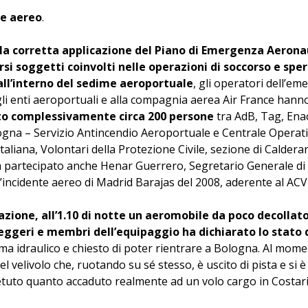
te aereo
.
 la corretta applicazione del Piano di Emergenza Aerona
si soggetti coinvolti nelle operazioni di soccorso e spe
all’interno del sedime aeroportuale
, gli operatori dell’em
gli enti aeroportuali e alla compagnia aerea Air France hann
to complessivamente circa 200 persone
tra AdB, Tag, Enac,
gna – Servizio Antincendio Aeroportuale e Centrale Operati
taliana, Volontari della Protezione Civile, sezione di Caldera
Ha partecipato anche Henar Guerrero, Segretario Generale di
ell’incidente aereo di Madrid Barajas del 2008, aderente al ACV
tazione, all’1.10 di notte un aeromobile da poco decollat
eggeri e membri dell’equipaggio ha dichiarato lo stato
 idraulico e chiesto di poter rientrare a Bologna. Al moment
del velivolo che, ruotando su sé stesso, è uscito di pista e si 
petuto quanto accaduto realmente ad un volo cargo in Costaric