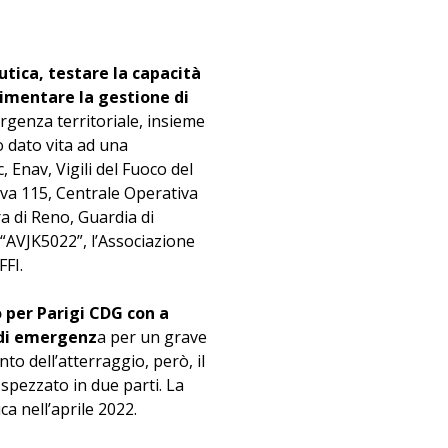
utica, testare la capacità
rimentare la gestione di
ergenza territoriale, insieme
o dato vita ad una
 Enav, Vigili del Fuoco del
va 115, Centrale Operativa
ra di Reno, Guardia di
 “AVJK5022”, l’Associazione
FFI.
o per Parigi CDG con a
 di emergenz
a per un grave
o dell’atterraggio, però, il
è spezzato in due parti. La
a nell’aprile 2022.