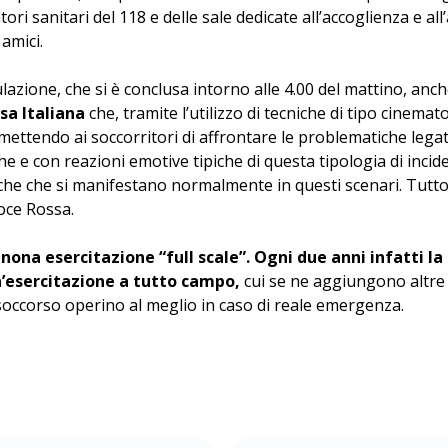
ri sanitari del 118 e delle sale dedicate all’accoglienza e al
 amici.
azione, che si è conclusa intorno alle 4.00 del mattino, anch
sa Italiana
che, tramite l’utilizzo di tecniche di tipo cinema
rmettendo ai soccorritori di affrontare le problematiche lega
che e con reazioni emotive tipiche di questa tipologia di incid
e che si manifestano normalmente in questi scenari. Tutto
roce Rossa.
 nona esercitazione “full scale”. Ogni due anni infatti l
’esercitazione a tutto campo,
cui se ne aggiungono altre p
el soccorso operino al meglio in caso di reale emergenza.