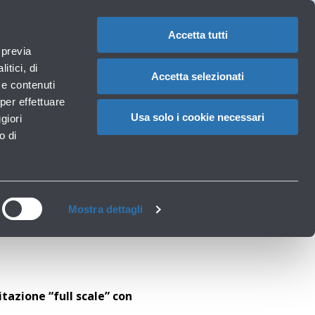
1
IT
CAMBIA
LA
LINGUA
Accetta tutti
aeroportuali
 previa
Carrello
itici, di
Accetta selezionati
à e contenuti
per effettuare
RCITAZIONE CON
Usa solo i cookie necessari
giori
o di
E AEREO
Mostra dettagli
itazione “full scale” con