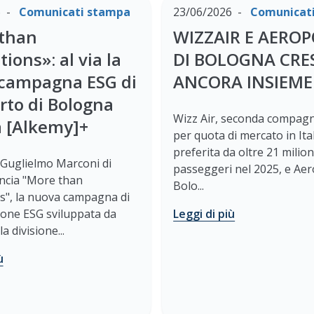
6
Comunicati stampa
23/06/2026
Comunicat
than
WIZZAIR E AERO
ions»: al via la
DI BOLOGNA CR
campagna ESG di
ANCORA INSIEME
rto di Bologna
Wizz Air, seconda compagn
a [Alkemy]+
per quota di mercato in Ital
preferita da oltre 21 milion
Guglielmo Marconi di
passeggeri nel 2025, e Aer
ncia "More than
Bolo...
s", la nuova campagna di
one ESG sviluppata da
Leggi di più
a divisione...
ù