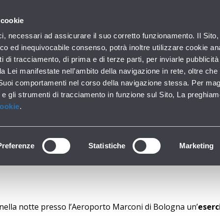
con noi
 cookie
ofilo aziendale
Business
Sala stampa
Operatori 
ici, necessari ad assicurare il suo corretto funzionamento. Il Sito,
co ed inequivocabile consenso, potrà inoltre utilizzare cookie anal
ti di tracciamento, di prima e di terze parti, per inviarle pubblicit
da Lei manifestate nell’ambito della navigazione in rete, oltre che 
LLA NOTTE UNA ESE
 Suoi comportamenti nel corso della navigazione stessa. Per mag
 e gli strumenti di tracciamento in funzione sul Sito, La preghiam
Cookie
.
ZIONE DI INCIDENT
Preferenze
Statistiche
Marketing
 nella notte presso l’Aeroporto Marconi di Bologna un’
eserc