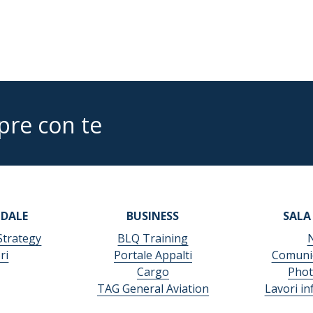
pre con te
NDALE
BUSINESS
SALA
Strategy
BLQ Training
ri
Portale Appalti
Comunic
Cargo
Phot
TAG General Aviation
Lavori in