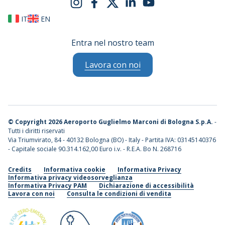
particolari,
IT
EN
secondo
le
Entra nel nostro team
modalità
e
Lavora con noi
per
le
finalità
di
cui
©
Copyright 2026 Aeroporto Guglielmo Marconi di Bologna S.p.A.
-
all’informativa
Tutti i diritti riservati
Via Triumvirato, 84 - 40132 Bologna (BO) - Italy - Partita IVA: 03145140376
stessa.
- Capitale sociale 90.314.162,00 Euro i.v. - R.E.A. Bo N. 268716
Acconsento
Credits
Informativa cookie
Informativa Privacy
Informativa privacy videosorveglianza
Compila
Informativa Privacy PAM
Dichiarazione di accessibilità
il
Lavora con noi
Consulta le condizioni di vendita
campo