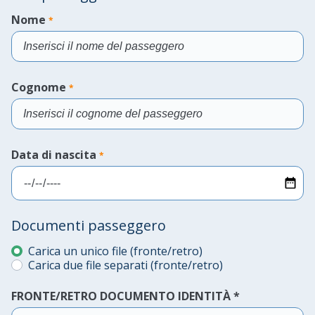
Nome
*
Compila
il
Cognome
*
campo
Compila
il
Data di nascita
*
campo
Compila
il
Documenti passeggero
campo
Carica un unico file (fronte/retro)
Compila il campo
Compila il campo
Carica due file separati (fronte/retro)
FRONTE/RETRO DOCUMENTO IDENTITÀ
*