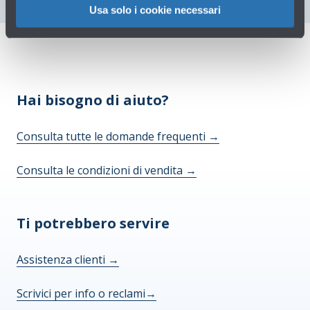
di
Usa solo i cookie necessari
categorie
particolari
di
dati
personali
Hai bisogno di aiuto?
(ex
dati
Consulta tutte le domande frequenti
→
sensibili)
Io,
Consulta le condizioni di vendita
→
sottoscritto,
esaminata
l’Informativa
Ti potrebbero servire
sopra
riportata,
Assistenza clienti
→
nella
consapevolezza
Scrivici per info o reclami
→
che