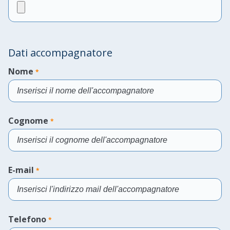
Compila
il
campo
Dati accompagnatore
Nome
*
Compila
il
Cognome
*
campo
Compila
il
E-mail
*
campo
Compila
il
Telefono
*
campo