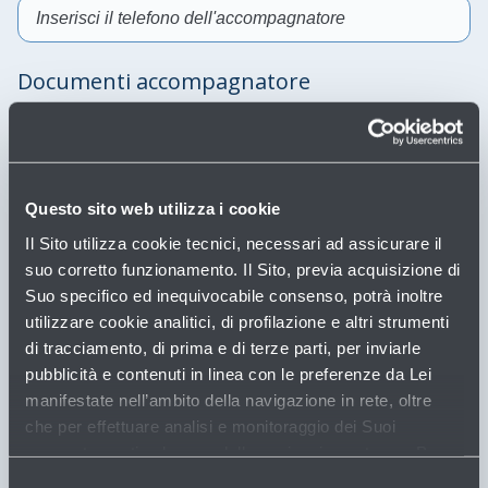
Compila
il
Documenti accompagnatore
campo
Carica un unico file (fronte/retro)
Compila il campo
Compila il campo
Carica due file separati (fronte/retro)
FRONTE/RETRO DOCUMENTO IDENTITÀ
*
Questo sito web utilizza i cookie
Il Sito utilizza cookie tecnici, necessari ad assicurare il
suo corretto funzionamento. Il Sito, previa acquisizione di
Compila
Suo specifico ed inequivocabile consenso, potrà inoltre
il
campo
utilizzare cookie analitici, di profilazione e altri strumenti
Volo di partenza
di tracciamento, di prima e di terze parti, per inviarle
Data partenza
*
pubblicità e contenuti in linea con le preferenze da Lei
manifestate nell’ambito della navigazione in rete, oltre
che per effettuare analisi e monitoraggio dei Suoi
comportamenti nel corso della navigazione stessa. Per
Compila
il
maggiori informazioni circa i Cookie e gli strumenti di
Numero volo
*
Selezione