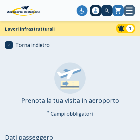
Apri
Carrello
menù
1
Lavori infrastrutturali
‹
Torna indietro
Prenota la tua visita in aeroporto
*
Campi obbligatori
Dati passeggero