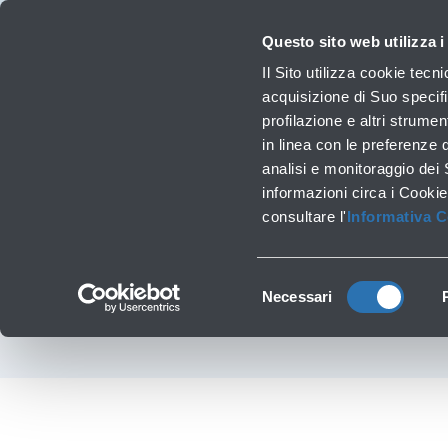
Viaggiare
La Società
Investor Relations
Innovazione e Sostenibilità
Lavora 
Questo sito web utilizza i
Prof
Il Sito utilizza cookie tecn
acquisizione di Suo specifi
profilazione e altri strumen
Lavori infrastrutturali
in linea con le preferenze 
NUOVA DESTINAZI
analisi e monitoraggio dei
‹
Torna a Comunicati stampa
informazioni circa i Cookie
MONOROTAIA IN
consultare l'
Informativa 
Selezione
Necessari
del
consenso