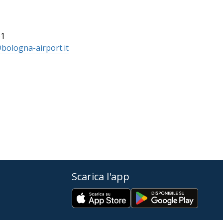
61
bologna-airport.it
Scarica l'app