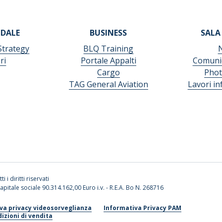
NDALE
BUSINESS
SALA
Strategy
BLQ Training
ri
Portale Appalti
Comunic
Cargo
Phot
TAG General Aviation
Lavori in
ti i diritti riservati
apitale sociale 90.314.162,00 Euro i.v. - R.E.A. Bo N. 268716
va privacy videosorveglianza
Informativa Privacy PAM
izioni di vendita