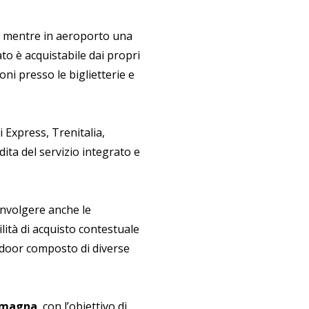
i, mentre in aeroporto una
ato è acquistabile dai propri
ioni presso le biglietterie e
 Express, Trenitalia,
ndita del servizio integrato e
involgere anche le
lità di acquisto contestuale
-door composto di diverse
Romagna
, con l’obiettivo di