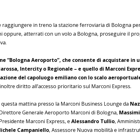
 raggiungere in treno la stazione ferroviaria di Bologna per
i oppure, atterrati con un volo a Bologna, proseguire il prop
va.
e “Bologna Aeroporto”, che consente di acquistare in un
ciarossa, Intercity o Regionale – e quello di Marconi Expr
stazione del capoluogo emiliano con lo scalo aeroportuale
noltre diritto all’accesso prioritario sul Marconi Express.
ta questa mattina presso la Marconi Business Lounge da
Naz
Direttore Generale Aeroporto Marconi di Bologna,
Massimi
Presidente Marconi Express, e
Alessandro Tullio
, Amminist
ichele Campaniello
, Assessore Nuova mobilità e infrastru