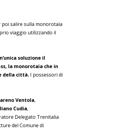
 poi salire sulla monorotaia
rio viaggio utilizzando il
’unica soluzione il
ess, la monorotaia che in
 della città.
I possessori di
areno Ventola
,
liano Cudia
,
ratore Delegato Trenitalia
tture del Comune di