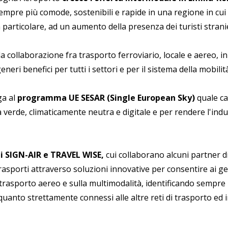
sempre più comode, sostenibili e rapide in una regione in cui 
in particolare, ad un aumento della presenza dei turisti stranie
 la collaborazione fra trasporto ferroviario, locale e aereo, i
neri benefici per tutti i settori e per il sistema della mobilit
ega al
programma UE SESAR (Single European Sky)
quale ca
verde, climaticamente neutra e digitale e per rendere l'indu
i SIGN-AIR e TRAVEL WISE,
cui collaborano alcuni partner di 
trasporti attraverso soluzioni innovative per consentire ai ges
ul trasporto aereo e sulla multimodalità, identificando sempre
uanto strettamente connessi alle altre reti di trasporto ed i