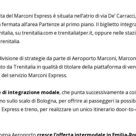
a del Marconi Express è situata nell’atrio di via De’ Carracc
 fermata all’area Partenze al primo piano. Il biglietto integr
italia, su trenitalia.com e trenitaliatper.it, oppure nelle staz
Trenitalia.
divisione di strategie da parte di Aeroporto Marconi, Marconi
to da Trenitalia in qualità di titolare della piattaforma di ve
e del servizio Marconi Express.
se di integrazione modale
, che punta successivamente a co
sullo scalo di Bologna, per offrire ai passeggeri la possibi
 Express e treno, per realizzare un unico itinerario door-to
ologna Aeroporto
cresce l’offerta intermodale in Emilia-