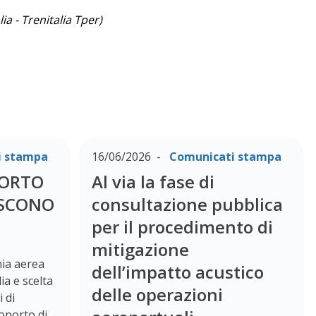
a - Trenitalia Tper)
i stampa
16/06/2026
Comunicati stampa
PORTO
Al via la fase di
ESCONO
consultazione pubblica
per il procedimento di
mitigazione
ia aerea
dell’impatto acustico
ia e scelta
delle operazioni
i di
oporto di