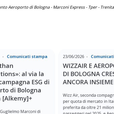
o Aeroporto di Bologna - Marconi Express - Tper - Trenitali
6
Comunicati stampa
23/06/2026
Comunicat
than
WIZZAIR E AERO
ions»: al via la
DI BOLOGNA CR
campagna ESG di
ANCORA INSIEME
rto di Bologna
Wizz Air, seconda compagn
a [Alkemy]+
per quota di mercato in Ital
preferita da oltre 21 milion
Guglielmo Marconi di
passeggeri nel 2025, e Aer