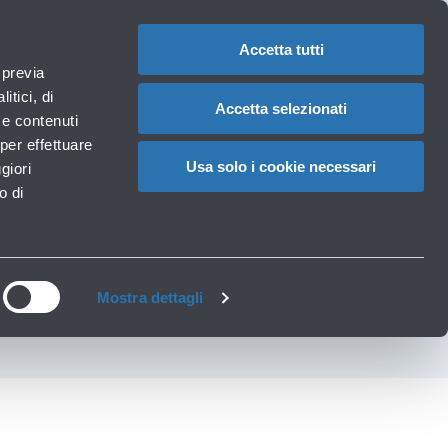
1
IT
CAMBIA
LA
LINGUA
Accetta tutti
roportuali
 previa
Carrello
itici, di
Accetta selezionati
à e contenuti
per effettuare
OPORTO”: TRENO E
Usa solo i cookie necessari
giori
o di
TO DA E PER IL
Mostra dettagli