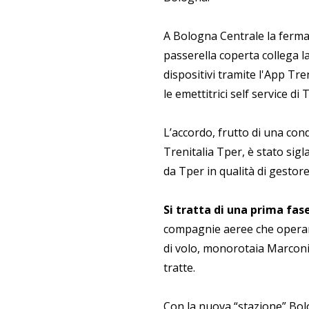
A Bologna Centrale la fermat
passerella coperta collega la
dispositivi tramite l'App Tren
le emettitrici self service di 
L’accordo, frutto di una con
Trenitalia Tper, è stato sigla
da Tper in qualità di gestor
Si tratta di una prima fa
compagnie aeree che operano 
di volo, monorotaia Marconi
tratte.
Con la nuova “stazione” B