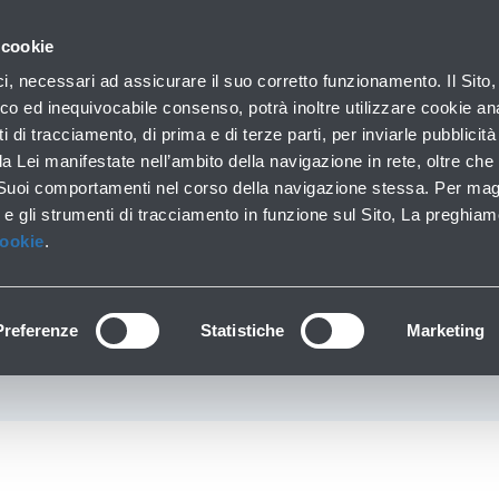
con noi
 cookie
ilo aziendale
Business
Sala stampa
Operatori ae
ici, necessari ad assicurare il suo corretto funzionamento. Il Sito,
co ed inequivocabile consenso, potrà inoltre utilizzare cookie anal
ti di tracciamento, di prima e di terze parti, per inviarle pubblicit
da Lei manifestate nell’ambito della navigazione in rete, oltre che 
ONE “BOLOGNA AER
 Suoi comportamenti nel corso della navigazione stessa. Per mag
 e gli strumenti di tracciamento in funzione sul Sito, La preghiam
 UN UNICO BIGLIET
Cookie
.
MARCONI
Preferenze
Statistiche
Marketing