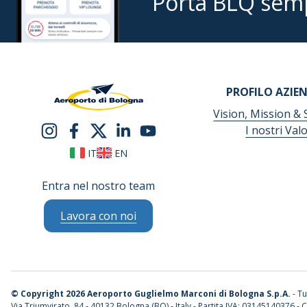
Porta BLQ sem
PROFILO AZIE
Vision, Mission & 
I nostri Valo
IT
EN
Entra nel nostro team
Lavora con noi
©
Copyright 2026 Aeroporto Guglielmo Marconi di Bologna S.p.A.
- Tut
Via Triumvirato, 84 - 40132 Bologna (BO) - Italy - Partita IVA: 03145140376 - C