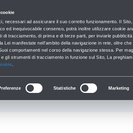
con noi
 cookie
ilo aziendale
Business
Sala stampa
Operatori ae
ici, necessari ad assicurare il suo corretto funzionamento. Il Sito,
co ed inequivocabile consenso, potrà inoltre utilizzare cookie anal
ti di tracciamento, di prima e di terze parti, per inviarle pubblicit
da Lei manifestate nell’ambito della navigazione in rete, oltre che 
GIO LIMITAZIONI A
 Suoi comportamenti nel corso della navigazione stessa. Per mag
 e gli strumenti di tracciamento in funzione sul Sito, La preghiam
RDIGNO BELLICO DAL
Cookie
.
ORE 10.00
Preferenze
Statistiche
Marketing