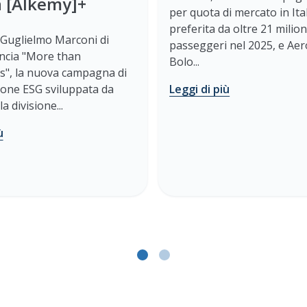
a [Alkemy]+
per quota di mercato in Ital
preferita da oltre 21 milion
Guglielmo Marconi di
passeggeri nel 2025, e Aer
ncia "More than
Bolo...
s", la nuova campagna di
one ESG sviluppata da
Leggi di più
a divisione...
ù