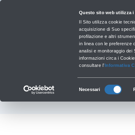
Viaggiare
La Società
Investor Relations
Innovazione e Sostenibilità
Lavora 
Questo sito web utilizza i
Prof
Il Sito utilizza cookie tecn
acquisizione di Suo specifi
profilazione e altri strumen
Lavori infrastrutturali
in linea con le preferenze 
DOMENICA 25 MAG
analisi e monitoraggio dei
‹
Torna indietro
informazioni circa i Cookie
PER DISINNESCO O
consultare l'
Informativa 
Selezione
Necessari
del
consenso