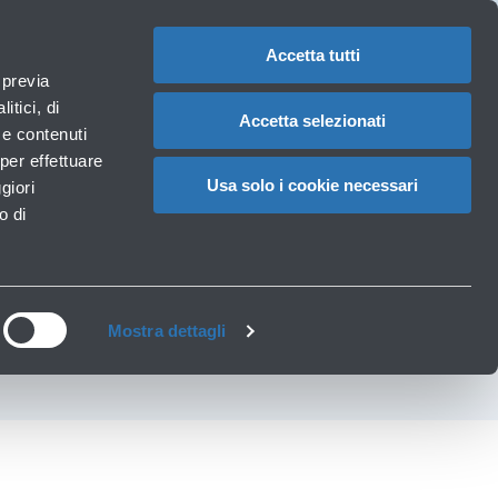
1
IT
CAMBIA
LA
LINGUA
Accetta tutti
roportuali
 previa
Carrello
itici, di
Accetta selezionati
à e contenuti
per effettuare
L TRAFFICO AEREO
Usa solo i cookie necessari
giori
o di
LE ORE 07.00 ALLE
Mostra dettagli