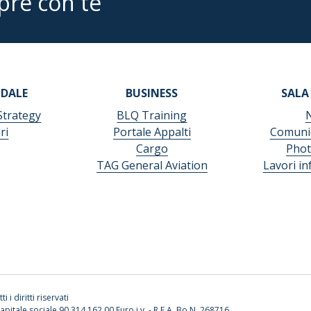
pre con te
NDALE
BUSINESS
SALA
Strategy
BLQ Training
ri
Portale Appalti
Comunic
Cargo
Phot
TAG General Aviation
Lavori in
ti i diritti riservati
apitale sociale 90.314.162,00 Euro i.v. - R.E.A. Bo N. 268716