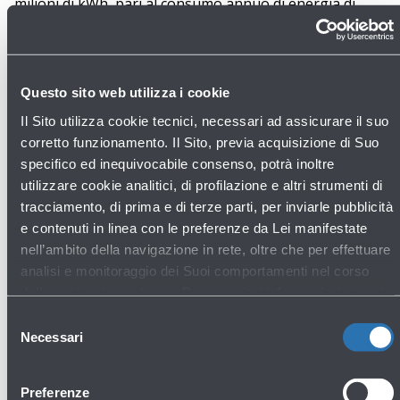
milioni di kWh, pari al consumo annuo di energia di
1.400 famiglie. Il nuovo impianto fotovoltaico da 290
kW, installato sulla copertura e la facciata del terminal,
si aggiunge inoltre a quello da 98 kW già attivo dal
Questo sito web utilizza i cookie
2023, mentre è in fase di progettazione un impianto da
Il Sito utilizza cookie tecnici, necessari ad assicurare il suo
oltre 4 MW all'interno del sedime aeroportuale.
corretto funzionamento. Il Sito, previa acquisizione di Suo
Prosegue inoltre la piantumazione della fascia boscata
specifico ed inequivocabile consenso, potrà inoltre
attorno all'aeroporto, per un totale di 40 ettari, che
utilizzare cookie analitici, di profilazione e altri strumenti di
sarà completata entro il 2025 e di cui chiederemo la
tracciamento, di prima e di terze parti, per inviarle pubblicità
certificazione di gestione forestale sostenibile. Con il
e contenuti in linea con le preferenze da Lei manifestate
nell’ambito della navigazione in rete, oltre che per effettuare
vincolo boschivo, il terreno non sarà edificabile in
analisi e monitoraggio dei Suoi comportamenti nel corso
futuro.
della navigazione stessa. Per maggiori informazioni circa i
Cookie e gli strumenti di tracciamento in funzione sul Sito,
Selezione
Airport Carbon Accreditation: Livello 4+ Transition
La preghiamo di consultare l'
Informativa Cookie
.
Necessari
del
Nel 2024, Aeroporto di Bologna ha raggiunto un
consenso
rilevante traguardo con l'accreditamento “Livello 4+
Preferenze