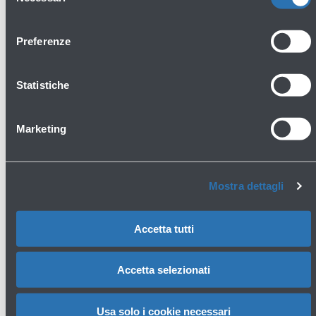
consenso
Preferenze
Avanti
Statistiche
Marketing
Mostra dettagli
Ufficio stampa
Accetta tutti
Accetta selezionati
Contatti
Telefono: 051 6479961
Usa solo i cookie necessari
Email:
ufficiostampa@bologna-airport.it