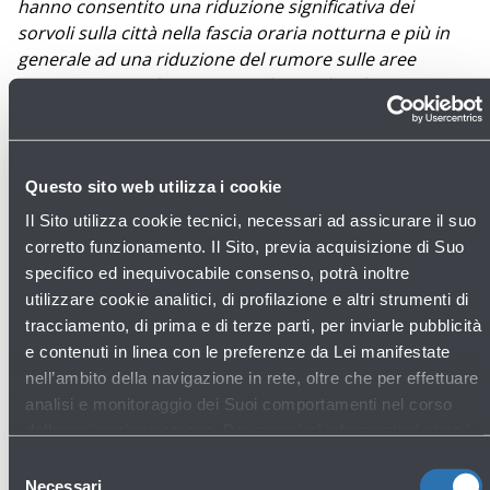
hanno consentito una riduzione significativa dei
sorvoli sulla città nella fascia oraria notturna e più in
generale ad una riduzione del rumore sulle aree
maggiormente abitate, in una logica di sviluppo
sostenibile”.
Questo sito web utilizza i cookie
Il Sito utilizza cookie tecnici, necessari ad assicurare il suo
corretto funzionamento. Il Sito, previa acquisizione di Suo
specifico ed inequivocabile consenso, potrà inoltre
31/07/2026
Comunicati stampa
utilizzare cookie analitici, di profilazione e altri strumenti di
NUOVO PROGETTO SPERIMENTALE
tracciamento, di prima e di terze parti, per inviarle pubblicità
RIVOLTO ALLE SITUAZIONI DI
e contenuti in linea con le preferenze da Lei manifestate
nell’ambito della navigazione in rete, oltre che per effettuare
VULNERABILITÀ IN AEROPORTO
analisi e monitoraggio dei Suoi comportamenti nel corso
Leggi di più
della navigazione stessa. Per maggiori informazioni circa i
Cookie e gli strumenti di tracciamento in funzione sul Sito,
Selezione
La preghiamo di consultare l'
Informativa Cookie
.
Necessari
del