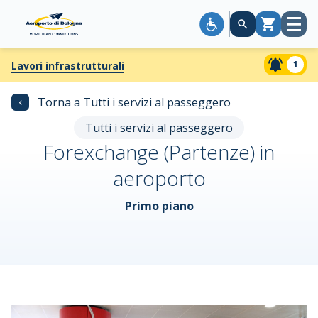
Apri
Carrello
menù
1
Lavori infrastrutturali
‹
Torna a Tutti i servizi al passeggero
Tutti i servizi al passeggero
Forexchange (Partenze) in
aeroporto
Primo piano