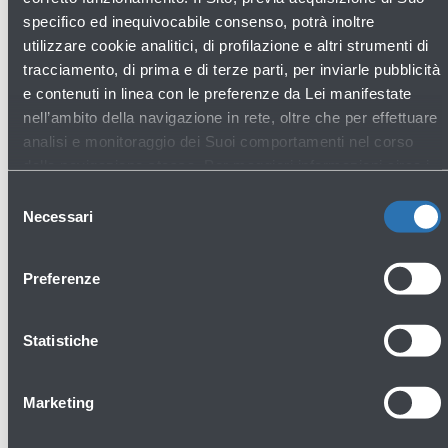
specifico ed inequivocabile consenso, potrà inoltre
utilizzare cookie analitici, di profilazione e altri strumenti di
Scopri gli altri servizi
tracciamento, di prima e di terze parti, per inviarle pubblicità
e contenuti in linea con le preferenze da Lei manifestate
nell’ambito della navigazione in rete, oltre che per effettuare
analisi e monitoraggio dei Suoi comportamenti nel corso
Tutti i servizi al passeggero
della navigazione stessa. Per maggiori informazioni circa i
Cookie e gli strumenti di tracciamento in funzione sul Sito,
Selezione
La preghiamo di consultare l'
Informativa Cookie
.
Necessari
del
consenso
Preferenze
Statistiche
Bagagli smarriti
Marketing
Piano terra - Arrivi