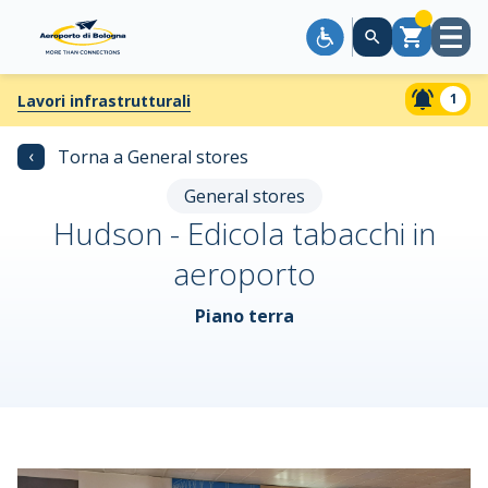
Apri
Carrello
menù
1
Lavori infrastrutturali
‹
Torna a General stores
General stores
Hudson - Edicola tabacchi in
aeroporto
Piano terra