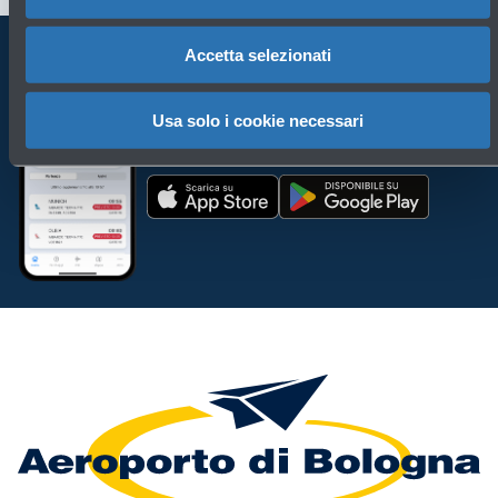
Accetta selezionati
Porta BLQ sempre con te
Usa solo i cookie necessari
Scarica l'app