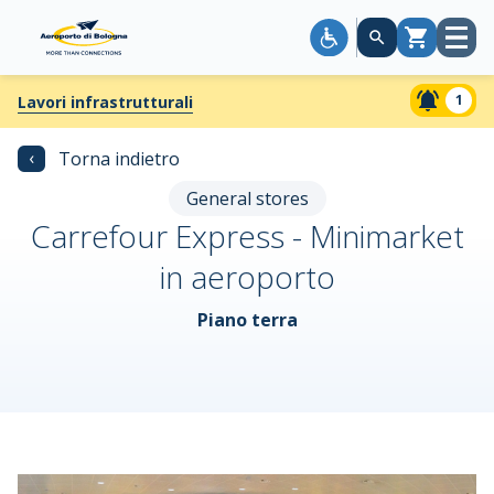
Apri
Carrello
menù
1
Lavori infrastrutturali
‹
Torna indietro
General stores
Carrefour Express - Minimarket
in aeroporto
Piano terra