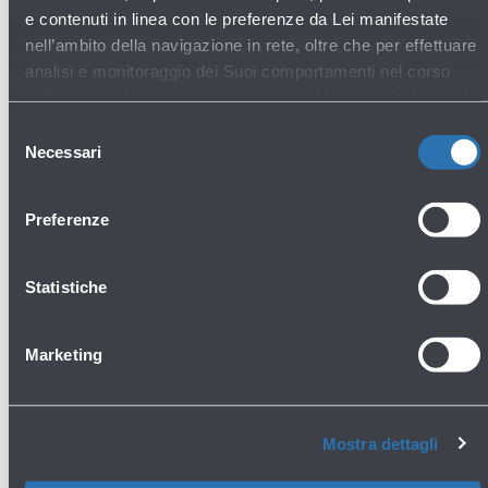
General stores
e contenuti in linea con le preferenze da Lei manifestate
nell’ambito della navigazione in rete, oltre che per effettuare
analisi e monitoraggio dei Suoi comportamenti nel corso
della navigazione stessa. Per maggiori informazioni circa i
Cookie e gli strumenti di tracciamento in funzione sul Sito,
Selezione
La preghiamo di consultare l'
Informativa Cookie
.
Necessari
del
consenso
Preferenze
Fine Food & Wine - Gastronomia italiana
Statistiche
Primo piano - Imbarchi
Scopri di più
Marketing
Avanti
Mostra dettagli