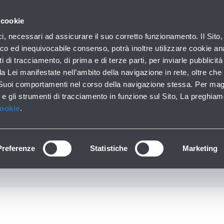
con noi
 cookie
Parcheggi
Da e per l'aeroporto
In aeroporto
ici, necessari ad assicurare il suo corretto funzionamento. Il Sito,
Soste brevi e lunghe
Trasporti pubblici e auto
Lounge, shopping e se
co ed inequivocabile consenso, potrà inoltre utilizzare cookie anal
ti di tracciamento, di prima e di terze parti, per inviarle pubblicit
da Lei manifestate nell’ambito della navigazione in rete, oltre che 
 Suoi comportamenti nel corso della navigazione stessa. Per mag
General stores
 e gli strumenti di tracciamento in funzione sul Sito, La preghiam
xpress - Minimarket 
Cookie
.
Piano terra
Preferenze
Statistiche
Marketing