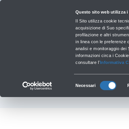
Viaggiare
La Società
Investor Relations
Innovazione e Sostenibilità
Lavora 
Questo sito web utilizza i
Voli
Il Sito utilizza cookie tecn
Orari, destinazioni e info
acquisizione di Suo specifi
profilazione e altri strumen
in linea con le preferenze 
Lavori infrastrutturali
analisi e monitoraggio dei
‹
Torna a General stores
informazioni circa i Cookie
Carrefour E
consultare l'
Informativa 
Selezione
Necessari
del
consenso