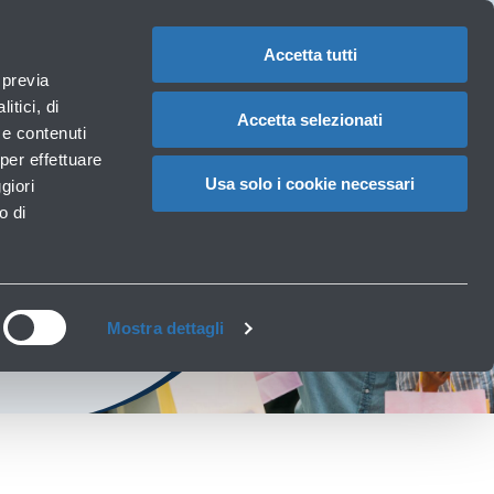
Assistenze
1
Hai bisogno di aiuto?
Reclami
IT
CAMBIA
speciali
LA
LINGUA
Accetta tutti
Necessità particolari
 previa
Carrello
rvizi
Accessibilità, Famiglie, Animali
itici, di
Accetta selezionati
à e contenuti
per effettuare
Usa solo i cookie necessari
giori
o di
in aeroporto
Mostra dettagli