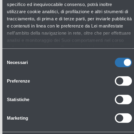
Scopri gli altri negozi
specifico ed inequivocabile consenso, potrà inoltre
utilizzare cookie analitici, di profilazione e altri strumenti di
tracciamento, di prima e di terze parti, per inviarle pubblicità
e contenuti in linea con le preferenze da Lei manifestate
nell’ambito della navigazione in rete, oltre che per effettuare
Fashion & Style
analisi e monitoraggio dei Suoi comportamenti nel corso
della navigazione stessa. Per maggiori informazioni circa i
Cookie e gli strumenti di tracciamento in funzione sul Sito,
Selezione
La preghiamo di consultare l'
Informativa Cookie
.
Necessari
del
consenso
Preferenze
Statistiche
Armani Exchange - Abbigliamento e
accessori
Marketing
Primo piano - Imbarchi