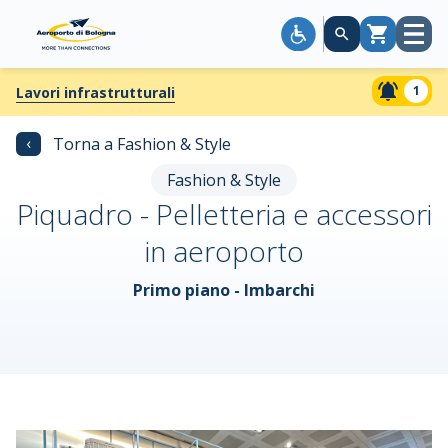
Apri
Carrello
menù
1
Lavori infrastrutturali
‹
Torna a Fashion & Style
Fashion & Style
Piquadro - Pelletteria e accessori
in aeroporto
Primo piano - Imbarchi