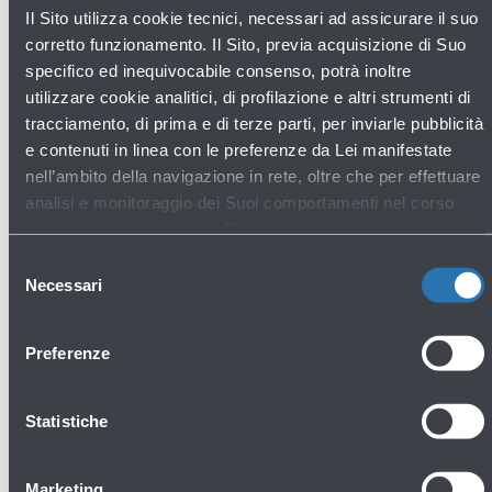
Il Sito utilizza cookie tecnici, necessari ad assicurare il suo
corretto funzionamento. Il Sito, previa acquisizione di Suo
specifico ed inequivocabile consenso, potrà inoltre
utilizzare cookie analitici, di profilazione e altri strumenti di
Scopri gli altri negozi
tracciamento, di prima e di terze parti, per inviarle pubblicità
e contenuti in linea con le preferenze da Lei manifestate
nell’ambito della navigazione in rete, oltre che per effettuare
analisi e monitoraggio dei Suoi comportamenti nel corso
della navigazione stessa. Per maggiori informazioni circa i
Fashion & Style
Cookie e gli strumenti di tracciamento in funzione sul Sito,
Selezione
La preghiamo di consultare l'
Informativa Cookie
.
Necessari
del
consenso
Preferenze
Statistiche
Marketing