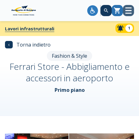
Apri
Carrello
menù
1
Lavori infrastrutturali
‹
Torna indietro
Fashion & Style
Ferrari Store - Abbigliamento e
accessori in aeroporto
Primo piano