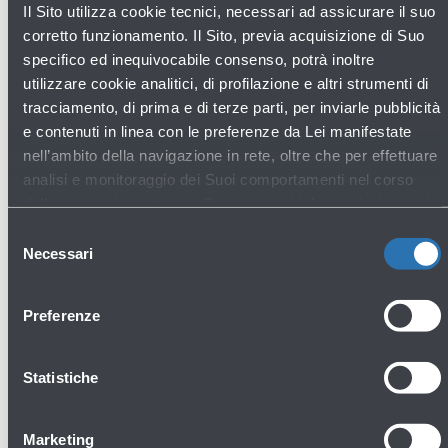
Il Sito utilizza cookie tecnici, necessari ad assicurare il suo
corretto funzionamento. Il Sito, previa acquisizione di Suo
specifico ed inequivocabile consenso, potrà inoltre
utilizzare cookie analitici, di profilazione e altri strumenti di
Scopri gli altri negozi
tracciamento, di prima e di terze parti, per inviarle pubblicità
e contenuti in linea con le preferenze da Lei manifestate
nell’ambito della navigazione in rete, oltre che per effettuare
analisi e monitoraggio dei Suoi comportamenti nel corso
della navigazione stessa. Per maggiori informazioni circa i
Fashion & Style
Cookie e gli strumenti di tracciamento in funzione sul Sito,
Selezione
La preghiamo di consultare l'
Informativa Cookie
.
Necessari
del
consenso
Preferenze
Statistiche
Armani Exchange - Abbigliamento e
Marketing