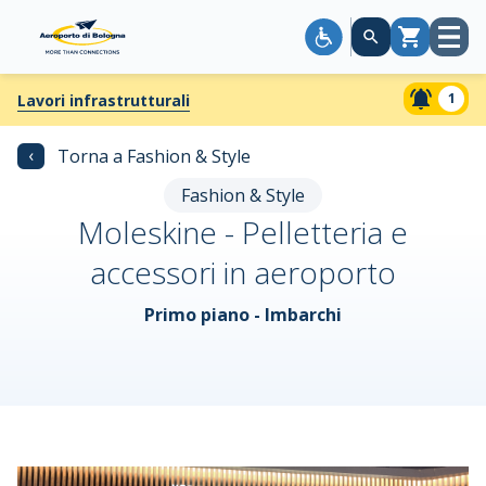
Apri
Carrello
menù
1
Lavori infrastrutturali
‹
Torna a Fashion & Style
Fashion & Style
Moleskine - Pelletteria e
accessori in aeroporto
Primo piano - Imbarchi