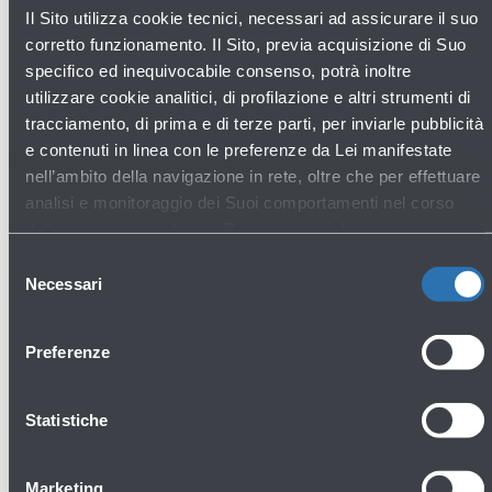
Il Sito utilizza cookie tecnici, necessari ad assicurare il suo
corretto funzionamento. Il Sito, previa acquisizione di Suo
specifico ed inequivocabile consenso, potrà inoltre
utilizzare cookie analitici, di profilazione e altri strumenti di
tracciamento, di prima e di terze parti, per inviarle pubblicità
e contenuti in linea con le preferenze da Lei manifestate
nell’ambito della navigazione in rete, oltre che per effettuare
analisi e monitoraggio dei Suoi comportamenti nel corso
della navigazione stessa. Per maggiori informazioni circa i
Cookie e gli strumenti di tracciamento in funzione sul Sito,
Selezione
La preghiamo di consultare l'
Informativa Cookie
.
Necessari
Scopri gli altri bar e ristoranti
del
consenso
Preferenze
Bar e ristoranti
Statistiche
Marketing