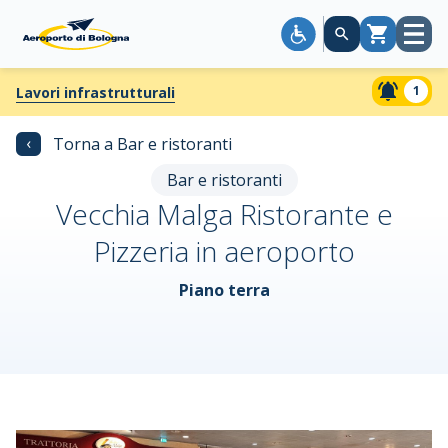
Apri
Carrello
menù
1
Lavori infrastrutturali
‹
Torna a Bar e ristoranti
Bar e ristoranti
Vecchia Malga Ristorante e
Pizzeria in aeroporto
Piano terra